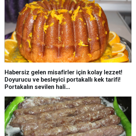
Habersiz gelen misafirler için kolay lezzet!
Doyurucu ve besleyici portakallı kek tarifi!
Portakalın sevilen hali…