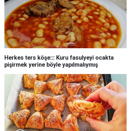
Herkes ters köşe::: Kuru fasulyeyi ocakta
pişirmek yerine böyle yapılmalıymış