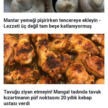
Mantar yemeği pişirirken tencereye ekleyin -
Lezzeti üç değil tam beşe katlanıyormuş
Tavuğu ziyan etmeyin! Mangal tadında tavuk
kızartmanın püf noktasını 20 yıllık kebap
ustası verdi