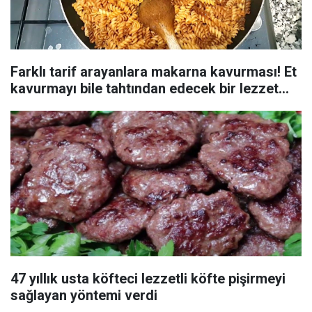
Farklı tarif arayanlara makarna kavurması! Et
kavurmayı bile tahtından edecek bir lezzet...
47 yıllık usta köfteci lezzetli köfte pişirmeyi
sağlayan yöntemi verdi