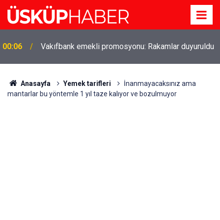
Gözde oldu! Hem köy hem mahalle hayatı iç içe!
19:21
İzmir'deki doğal semt
Anasayfa
Yemek tarifleri
İnanmayacaksınız ama
mantarlar bu yöntemle 1 yıl taze kalıyor ve bozulmuyor