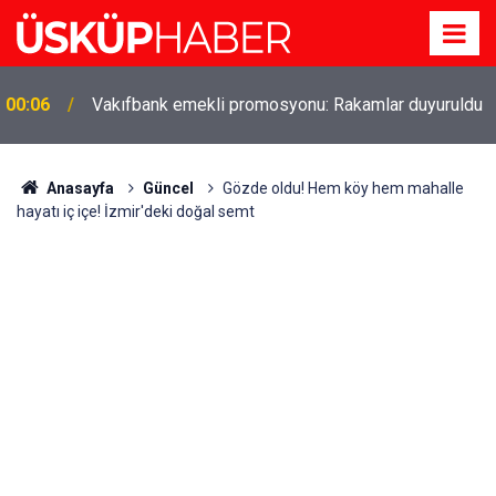
00:06
Vakıfbank emekli promosyonu: Rakamlar duyuruldu
Gözde oldu! Hem köy hem mahalle hayatı iç içe!
19:21
İzmir'deki doğal semt
Anasayfa
Güncel
Gözde oldu! Hem köy hem mahalle
hayatı iç içe! İzmir'deki doğal semt