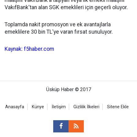
maaşını VakıfBank'a taşıyan veya ilk emekli maaşını
VakıfBank'tan alan SGK emeklileri için geçerli oluyor.
Toplamda nakit promosyon ve ek avantajlarla
emeklilere 30 bin TL'ye varan fırsat sunuluyor.
Kaynak: f5haber.com
Üsküp Haber © 2017
Anasayfa
Künye
İletişim
Gizlilik İlkeleri
Sitene Ekle