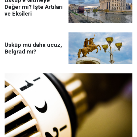
Üsküp’e Gitmeye
Değer mi? İşte Artıları
ve Eksileri
Üsküp mü daha ucuz,
Belgrad mı?