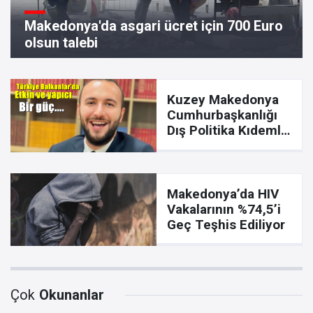
Makedonya'da asgari ücret için 700 Euro
olsun talebi
Kuzey Makedonya
Cumhurbaşkanlığı
Dış Politika Kıdemli
Danışmanı İsmail
Ali'den Türkiye'ye
övgüler
Makedonya’da HIV
Vakalarının %74,5’i
Geç Teşhis Ediliyor
Çok
Okunanlar