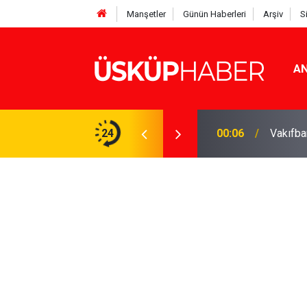
Manşetler
Günün Haberleri
Arşiv
S
AN
uyardığı 15 yiyecek ortaya çıktı
24
00:06
Vakıfba