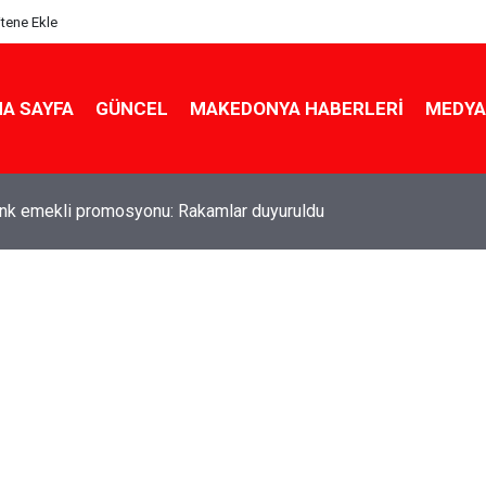
itene Ekle
A SAYFA
GÜNCEL
MAKEDONYA HABERLERI
MEDYA
nk emekli promosyonu: Rakamlar duyuruldu