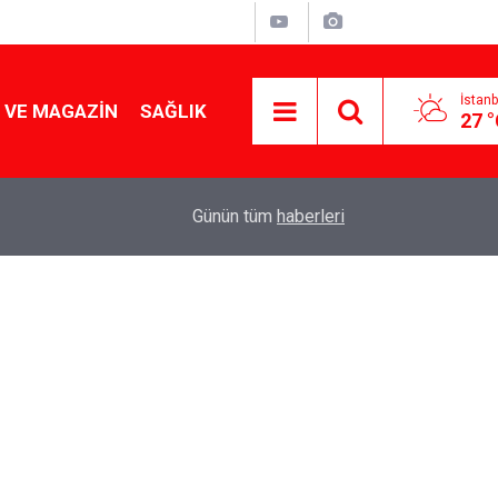
İstanb
 VE MAGAZIN
SAĞLIK
27 
19:21
Gözde oldu! Hem köy hem mahalle hayatı iç içe!
Günün tüm
haberleri