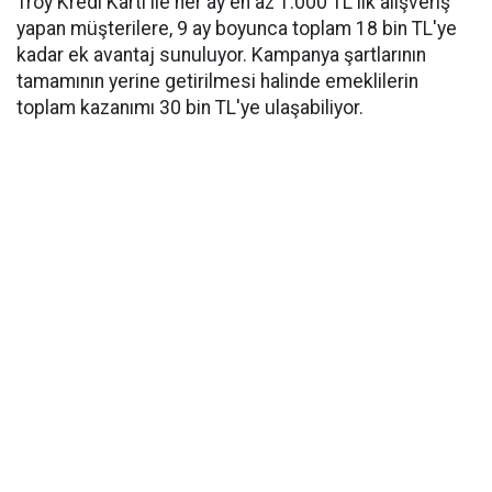
Troy Kredi Kartı ile her ay en az 1.000 TL'lik alışveriş
yapan müşterilere, 9 ay boyunca toplam 18 bin TL'ye
kadar ek avantaj sunuluyor. Kampanya şartlarının
tamamının yerine getirilmesi halinde emeklilerin
toplam kazanımı 30 bin TL'ye ulaşabiliyor.