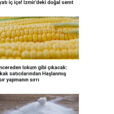
yatı iç içe! İzmir'deki doğal semt
ncereden lokum gibi çıkacak:
kak satıcılarından Haşlanmış
sır yapmanın sırrı