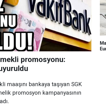
Ma
Eu
emekli promosyonu:
uyuruldu
kli maaşını bankaya taşıyan SGK
önelik promosyon kampanyasının
adı.