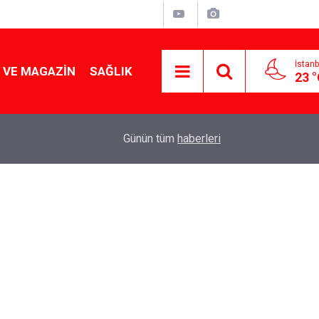
İstanb
 VE MAGAZIN
SAĞLIK
23 
Tencereden lokum gibi çıkacak: Sokak satıcılar
19:17
Günün tüm
haberleri
yapmanın sırrı