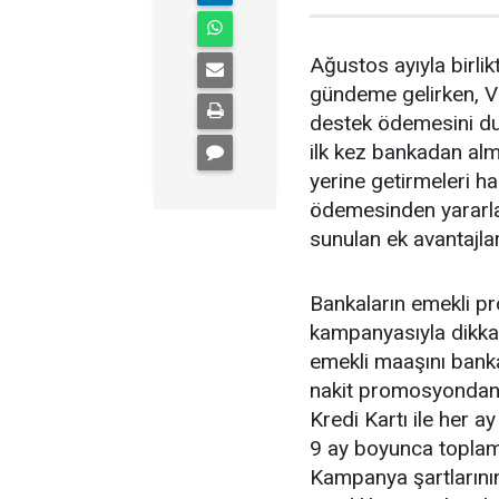
Ağustos ayıyla birl
gündeme gelirken, V
destek ödemesini du
ilk kez bankadan alm
yerine getirmeleri 
ödemesinden yararl
sunulan ek avantajlar
Bankaların emekli p
kampanyasıyla dikkat
emekli maaşını banka
nakit promosyondan y
Kredi Kartı ile her a
9 ay boyunca toplam
Kampanya şartlarının