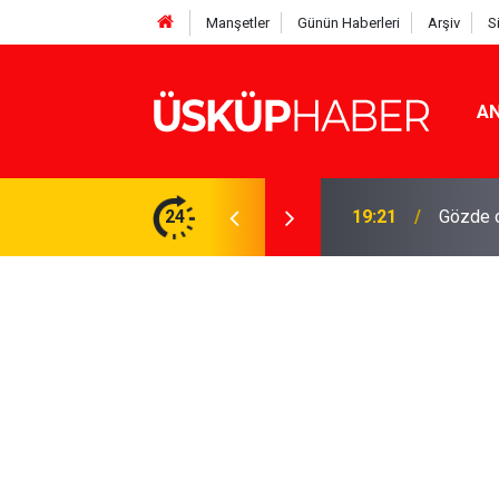
Manşetler
Günün Haberleri
Arşiv
S
AN
Rakamlar duyuruldu
24
19:21
Gözde o