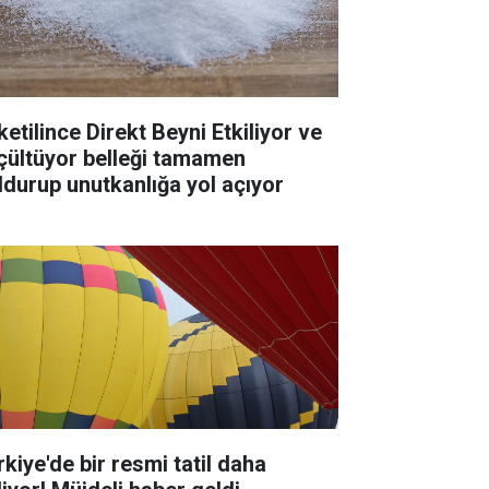
ketilince Direkt Beyni Etkiliyor ve
çültüyor belleği tamamen
ldurup unutkanlığa yol açıyor
rkiye'de bir resmi tatil daha