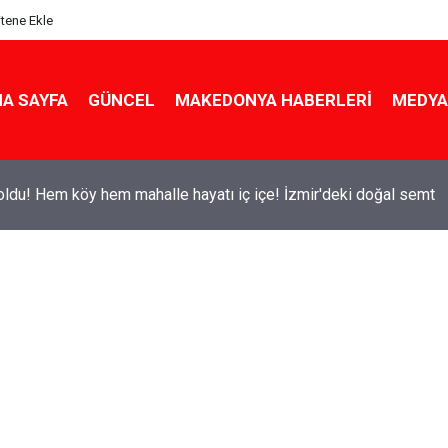
itene Ekle
A SAYFA
GÜNCEL
MAKEDONYA HABERLERI
MEDYA
ldu! Hem köy hem mahalle hayatı iç içe! İzmir'deki doğal semt