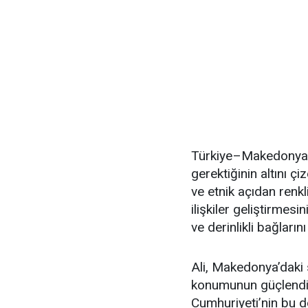
Türkiye–Makedonya il
gerektiğinin altını ç
ve etnik açıdan ren
ilişkiler geliştirmes
ve derinlikli bağları
Ali, Makedonya’dak
konumunun güçlendiri
Cumhuriyeti’nin bu d