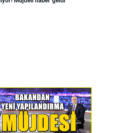
liyor! Müjdeli haber geldi