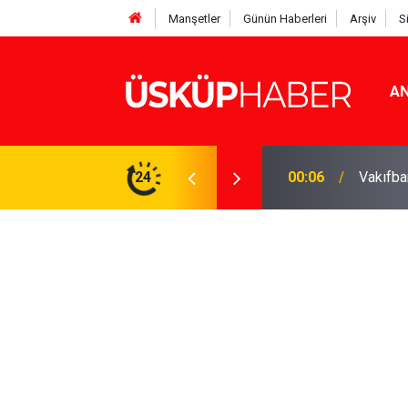
Manşetler
Günün Haberleri
Arşiv
S
AN
Rakamlar duyuruldu
24
19:21
Gözde o