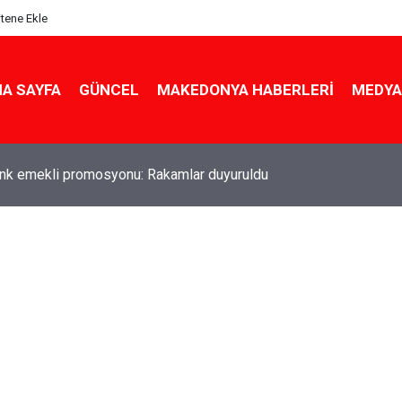
itene Ekle
A SAYFA
GÜNCEL
MAKEDONYA HABERLERI
MEDYA
ldu! Hem köy hem mahalle hayatı iç içe! İzmir'deki doğal semt