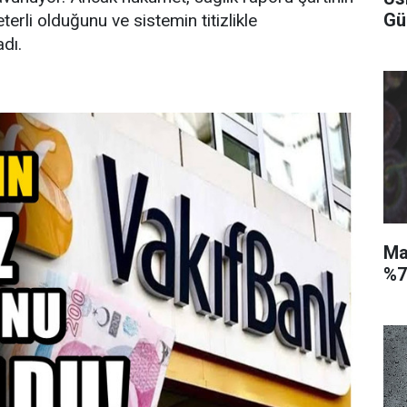
Gü
terli olduğunu ve sistemin titizlikle
dı.
Ma
%7