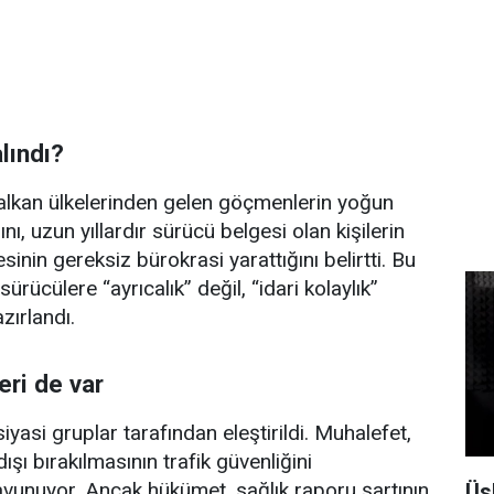
lındı?
Balkan ülkelerinden gelen göçmenlerin yoğun
nı, uzun yıllardır sürücü belgesi olan kişilerin
inin gereksiz bürokrasi yarattığını belirtti. Bu
rücülere “ayrıcalık” değil, “idari kolaylık”
ırlandı.
eri de var
yasi gruplar tarafından eleştirildi. Muhalefet,
ışı bırakılmasının trafik güvenliğini
savunuyor. Ancak hükümet, sağlık raporu şartının
Üs