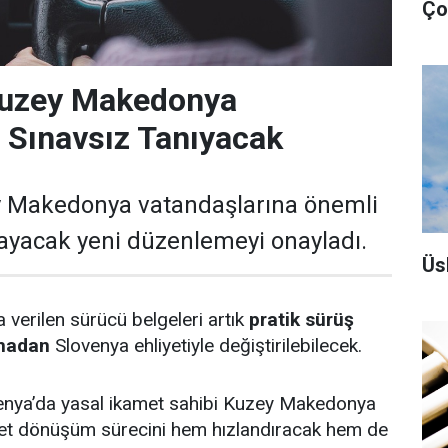
Ço
Kuzey Makedonya
i Sınavsız Tanıyacak
y Makedonya vatandaşlarına önemli
ğlayacak yeni düzenlemeyi onayladı.
Üs
verilen sürücü belgeleri artık
pratik sürüş
lmadan
Slovenya ehliyetiyle değiştirilebilecek.
enya’da yasal ikamet sahibi Kuzey Makedonya
iyet dönüşüm sürecini hem hızlandıracak hem de