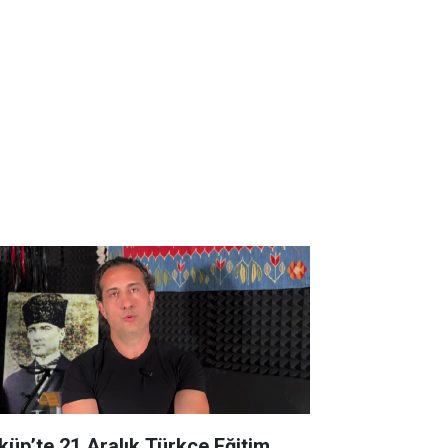
küp’te 21 Aralık Türkçe Eğitim