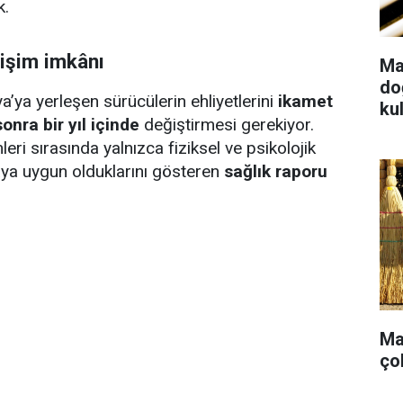
k.
ğişim imkânı
Ma
do
a’ya yerleşen sürücülerin ehliyetlerini
ikamet
kul
onra bir yıl içinde
değiştirmesi gerekiyor.
leri sırasında yalnızca fiziksel ve psikolojik
aya uygun olduklarını gösteren
sağlık raporu
Ma
ço