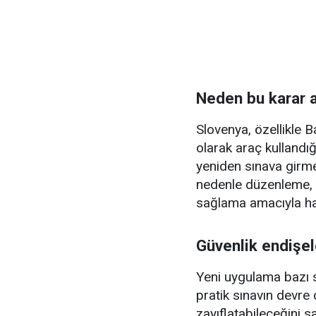
Neden bu karar a
Slovenya, özellikle 
olarak araç kullandığı
yeniden sınava girmes
nedenle düzenleme, sü
sağlama amacıyla haz
Güvenlik endişel
Yeni uygulama bazı si
pratik sınavın devre d
zayıflatabileceğini 