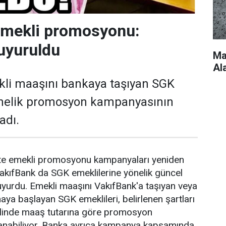
emekli promosyonu:
uyuruldu
Ma
Ala
kli maaşını bankaya taşıyan SGK
önelik promosyon kampanyasının
adı.
ikte emekli promosyonu kampanyaları yeniden
akıfBank da SGK emeklilerine yönelik güncel
yurdu. Emekli maaşını VakıfBank'a taşıyan veya
aya başlayan SGK emeklileri, belirlenen şartları
halinde maaş tutarına göre promosyon
anabiliyor. Banka ayrıca kampanya kapsamında