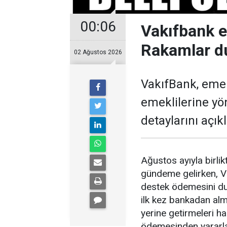
00:06
Vakıfbank 
Rakamlar d
02 Ağustos 2026
VakıfBank, eme
emeklilerine y
detaylarını açıkl
Ağustos ayıyla birl
gündeme gelirken, V
destek ödemesini du
ilk kez bankadan alm
yerine getirmeleri 
ödemesinden yararl