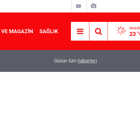
İstanb
 VE MAGAZIN
SAĞLIK
23 
Tencereden lokum gibi çıkacak: Sokak satıcılar
19:17
Günün tüm
haberleri
yapmanın sırrı