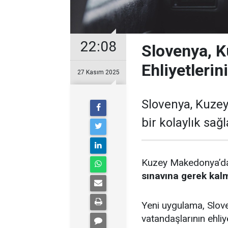
22:08
Slovenya, 
Ehliyetlerin
27 Kasım 2025
Slovenya, Kuze
bir kolaylık sa
Kuzey Makedonya’da 
sınavına gerek ka
Yeni uygulama, Slov
vatandaşlarının ehl