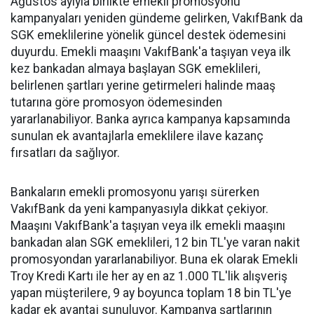
Ağustos ayıyla birlikte emekli promosyonu
kampanyaları yeniden gündeme gelirken, VakıfBank da
SGK emeklilerine yönelik güncel destek ödemesini
duyurdu. Emekli maaşını VakıfBank'a taşıyan veya ilk
kez bankadan almaya başlayan SGK emeklileri,
belirlenen şartları yerine getirmeleri halinde maaş
tutarına göre promosyon ödemesinden
yararlanabiliyor. Banka ayrıca kampanya kapsamında
sunulan ek avantajlarla emeklilere ilave kazanç
fırsatları da sağlıyor.
Bankaların emekli promosyonu yarışı sürerken
VakıfBank da yeni kampanyasıyla dikkat çekiyor.
Maaşını VakıfBank'a taşıyan veya ilk emekli maaşını
bankadan alan SGK emeklileri, 12 bin TL'ye varan nakit
promosyondan yararlanabiliyor. Buna ek olarak Emekli
Troy Kredi Kartı ile her ay en az 1.000 TL'lik alışveriş
yapan müşterilere, 9 ay boyunca toplam 18 bin TL'ye
kadar ek avantaj sunuluyor. Kampanya şartlarının