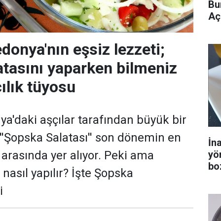
Bu
Aç
onya'nın eşsiz lezzeti;
tasını yaparken bilmeniz
ılık tüyosu
'daki aşçılar tarafından büyük bir
''Şopska Salatası'' son dönemin en
İn
yö
i arasında yer alıyor. Peki ama
bo
nasıl yapılır? İşte Şopska
i