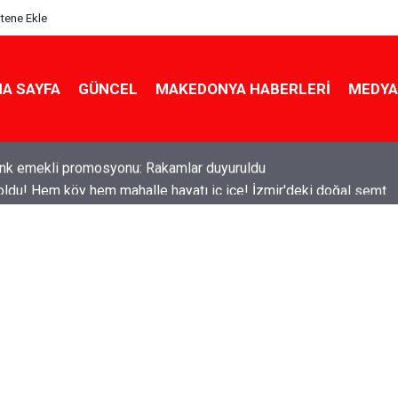
itene Ekle
A SAYFA
GÜNCEL
MAKEDONYA HABERLERI
MEDYA
ldu! Hem köy hem mahalle hayatı iç içe! İzmir'deki doğal semt