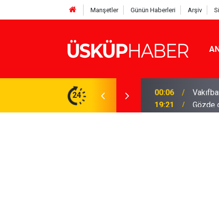
Manşetler
Günün Haberleri
Arşiv
S
AN
Rakamlar duyuruldu
24
19:21
Gözde o