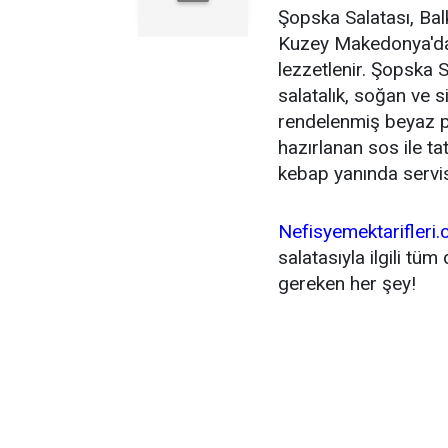
Şopska Salatası, Bal
Kuzey Makedonya'da ç
lezzetlenir. Şopska 
salatalık, soğan ve 
rendelenmiş beyaz pey
hazırlanan sos ile ta
kebap yanında servis 
Nefisyemektarifleri
salatasıyla ilgili tüm 
gereken her şey!