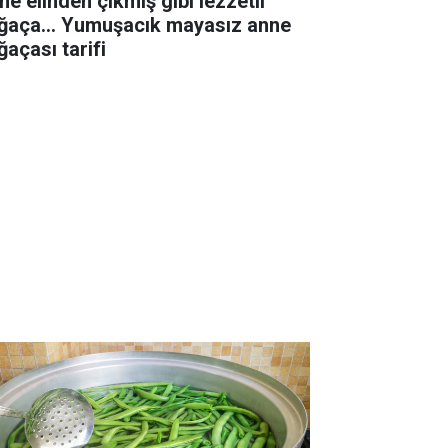
ne elinden çıkmış gibi lezzetli
ğaça... Yumuşacık mayasız anne
ğaçası tarifi