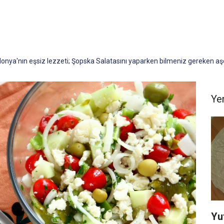
nya'nın eşsiz lezzeti; Şopska Salatasını yaparken bilmeniz gereken aşç
Yem
Yu