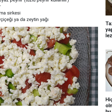
r
ma sirkesi
çiçeği ya da zeytin yağı
Ta
ya
lez
Hi
ol
bu 