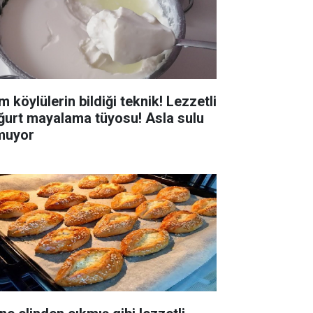
 köylülerin bildiği teknik! Lezzetli
ğurt mayalama tüyosu! Asla sulu
muyor