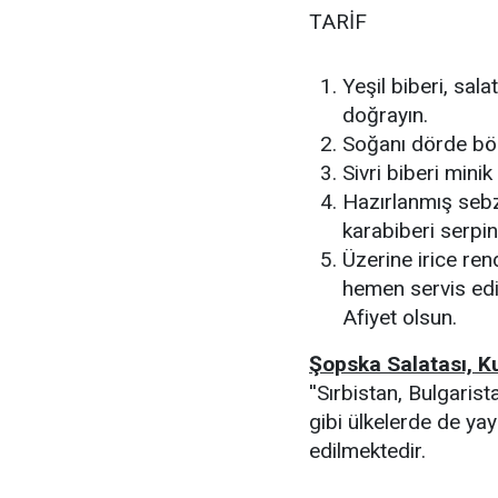
TARİF
Yeşil biberi, sal
doğrayın.
Soğanı dörde böl
Sivri biberi minik
Hazırlanmış sebze
karabiberi serpin
Üzerine irice ren
hemen servis edi
Afiyet olsun.
Şopska Salatası, 
''Sırbistan, Bulgaris
gibi ülkelerde de ya
edilmektedir.