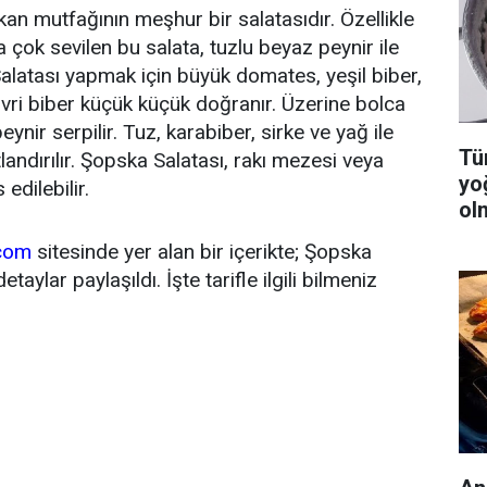
kan mutfağının meşhur bir salatasıdır. Özellikle
ok sevilen bu salata, tuzlu beyaz peynir ile
Salatası yapmak için büyük domates, yeşil biber,
sivri biber küçük küçük doğranır. Üzerine bolca
nir serpilir. Tuz, karabiber, sirke ve yağ ile
Tüm
tlandırılır. Şopska Salatası, rakı mezesi veya
yo
edilebilir.
ol
.com
sitesinde yer alan bir içerikte; Şopska
detaylar paylaşıldı. İşte tarifle ilgili bilmeniz