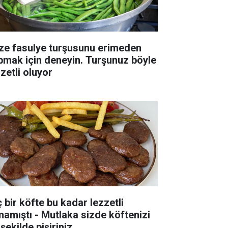
ze fasulye turşusunu erimeden
pmak için deneyin. Turşunuz böyle
zetli oluyor
ç bir köfte bu kadar lezzetli
mamıştı - Mutlaka sizde köftenizi
şekilde pişiriniz