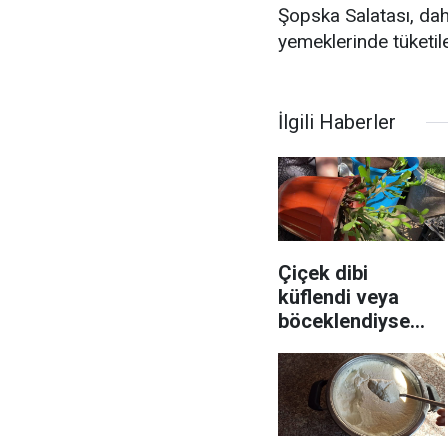
Şopska Salatası, da
yemeklerinde tüketile
İlgili Haberler
Çiçek dibi
küflendi veya
böceklendiyse
saksıya bundan
eklenmeli:
Çiçekler coşuyor