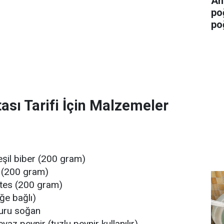
An
po
po
ası Tarifi İçin Malzemeler
yeşil biber (200 gram)
k (200 gram)
tes (200 gram)
eğe bağlı)
kuru soğan
az peynir (tuzlu peynir kullanılır)