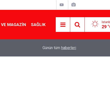
İstanb
 VE MAGAZIN
SAĞLIK
29 
Tencereden lokum gibi çıkacak: Sokak satıcılar
19:17
Günün tüm
haberleri
yapmanın sırrı