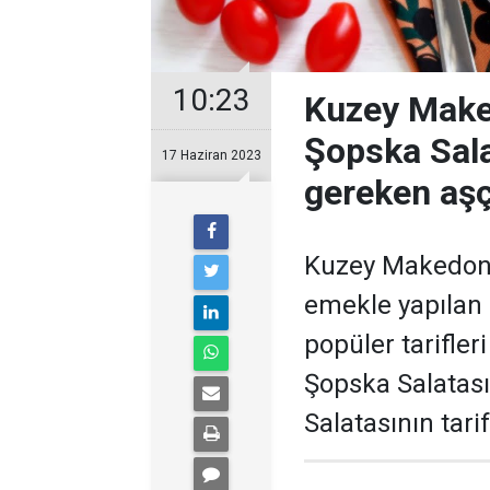
10:23
Kuzey Maked
Şopska Sala
17 Haziran 2023
gereken aşç
Kuzey Makedonya
emekle yapılan 
popüler tarifler
Şopska Salatası 
Salatasının tarif