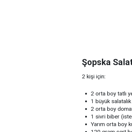
Şopska Salat
2 kişi için:
2 orta boy tatlı 
1 büyük salatalı
2 orta boy doma
1 sivri biber (ist
Yarım orta boy 
120 gram sert bey