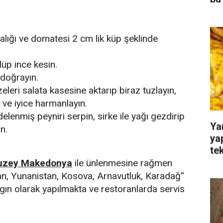
atalığı ve domatesi 2 cm lik küp şeklinde
üp ince kesin.
 doğrayın.
leri salata kasesine aktarıp biraz tuzlayın,
 ve iyice harmanlayın.
delenmiş peyniri serpin, sirke ile yağı gezdirip
Ya
n.
ya
te
Kuzey Makedonya
ile ünlenmesine rağmen
tan, Yunanistan, Kosova, Arnavutluk, Karadağ''
ygın olarak yapılmakta ve restoranlarda servis