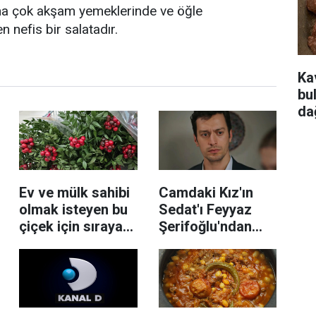
ha çok akşam yemeklerinde ve öğle
n nefis bir salatadır.
Ka
bu
da
Ev ve mülk sahibi
Camdaki Kız'ın
olmak isteyen bu
Sedat'ı Feyyaz
çiçek için sıraya
Şerifoğlu'ndan
giriyor: Bakımı da
yeni dizi!
kolay
Anlaşması
duyuruldu