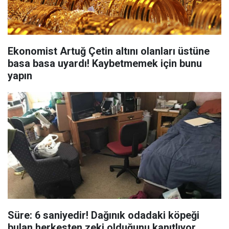
Ekonomist Artuğ Çetin altını olanları üstüne
basa basa uyardı! Kaybetmemek için bunu
yapın
Süre: 6 saniyedir! Dağınık odadaki köpeği
bulan herkesten zeki olduğunu kanıtlıyor