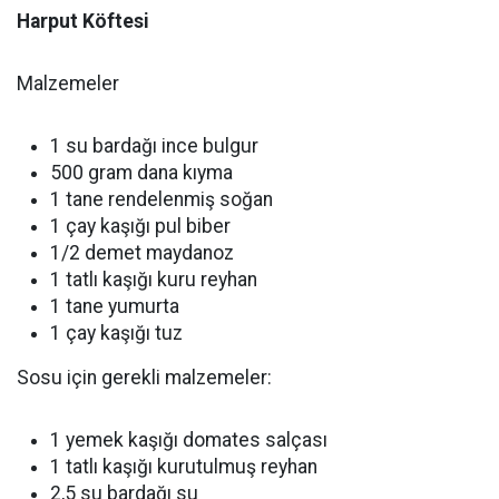
Harput Köftesi
Malzemeler
1 su bardağı ince bulgur
500 gram dana kıyma
1 tane rendelenmiş soğan
1 çay kaşığı pul biber
1/2 demet maydanoz
1 tatlı kaşığı kuru reyhan
1 tane yumurta
1 çay kaşığı tuz
Sosu için gerekli malzemeler:
1 yemek kaşığı domates salçası
1 tatlı kaşığı kurutulmuş reyhan
2,5 su bardağı su