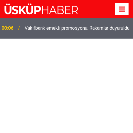
Gözde oldu! Hem köy hem mahalle hayatı iç içe!
19:21
İzmir'deki doğal semt