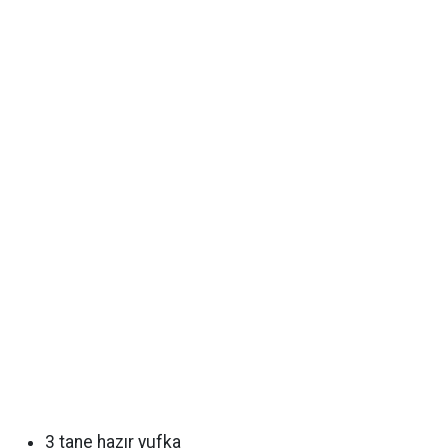
3 tane hazır yufka