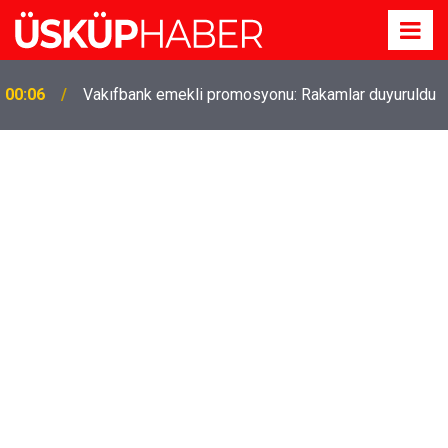
Gözde oldu! Hem köy hem mahalle hayatı iç içe!
19:21
İzmir'deki doğal semt