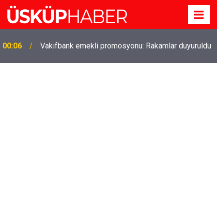
Gözde oldu! Hem köy hem mahalle hayatı iç içe!
19:21
İzmir'deki doğal semt