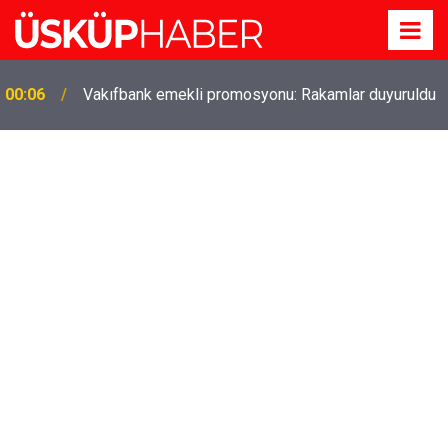
00:06
Vakıfbank emekli promosyonu: Rakamlar duyuruldu
Gözde oldu! Hem köy hem mahalle hayatı iç içe!
19:21
İzmir'deki doğal semt