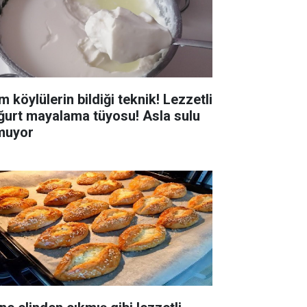
 köylülerin bildiği teknik! Lezzetli
ğurt mayalama tüyosu! Asla sulu
muyor