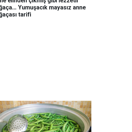
ne elinden çıkmış gibi lezzetli
ğaça... Yumuşacık mayasız anne
ğaçası tarifi