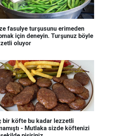
ze fasulye turşusunu erimeden
pmak için deneyin. Turşunuz böyle
zetli oluyor
ç bir köfte bu kadar lezzetli
mamıştı - Mutlaka sizde köftenizi
şekilde pişiriniz