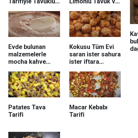
Tarifiyle Tavuklu
Limonlu Tavuk ve
Pirinç Pilavı
Baharatlı Nohut
Tarifi
Ka
bu
Evde bulunan
Kokusu Tüm Evi
da
malzemelerle
saran ister sahura
mocha kahve
ister iftara
nasıl yapılır?
doyurucu bir
Mocha Tarifi
çorba topalak
Nasıldır?
çorbası tarifi
Patates Tava
Macar Kebabı
Tarifi
Tarifi