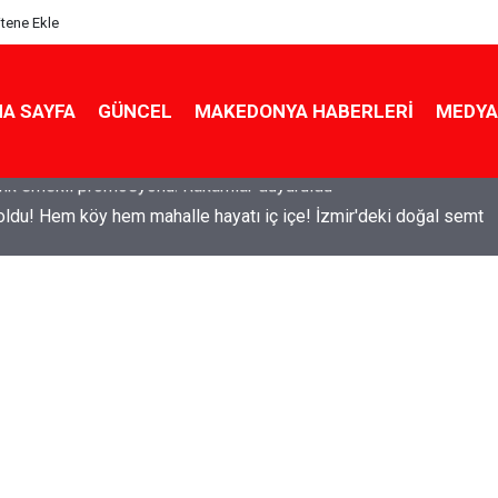
itene Ekle
A SAYFA
GÜNCEL
MAKEDONYA HABERLERI
MEDYA
ldu! Hem köy hem mahalle hayatı iç içe! İzmir'deki doğal semt