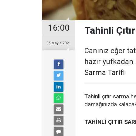
16:00
Tahinli Çıtı
06 Mayıs 2021
Canınız eğer tat
hazır yufkadan h
Sarma Tarifi
Tahinli çıtır sarma h
damağınızda kalacak b
TAHİNLİ ÇITIR SA