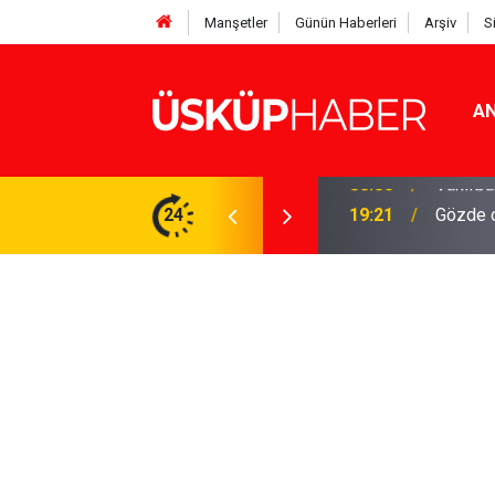
Manşetler
Günün Haberleri
Arşiv
S
AN
Rakamlar duyuruldu
24
19:21
Gözde o