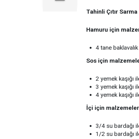
Tahinli Çıtır Sarma
Hamuru için malze
4 tane baklavalık
Sos için malzemele
2 yemek kaşığı il
3 yemek kaşığı il
4 yemek kaşığı il
İçi için malzemeler
3/4 su bardağı il
1/2 su bardağı i