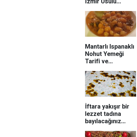
İzmir Usulü
Enginar Dolması
Tarifi içinin iyi
pişme sırrı
Mantarlı Ispanaklı
Nohut Yemeği
Tarifi ve
Malzemeleri -
Lokum Gibi
Pişecek
İftara yakışır bir
lezzet tadına
bayılacağınız
Yoğurtlu
mercimek ezmesi