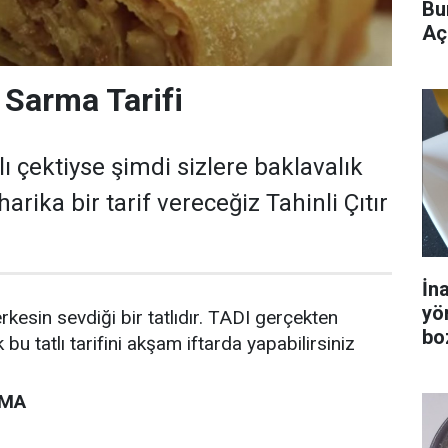
Bu
Aç
r Sarma Tarifi
lı çektiyse şimdi sizlere baklavalık
arika bir tarif vereceğiz Tahinli Çıtır
İn
yö
erkesin sevdiği bir tatlıdır. TADI gerçekten
bo
u tatlı tarifini akşam iftarda yapabilirsiniz
RMA