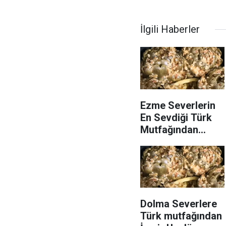
İlgili Haberler
Ezme Severlerin
En Sevdiği Türk
Mutfağından
Bezelyeli Ezme
tarifi ve püf
noktası
Dolma Severlere
Türk mutfağından