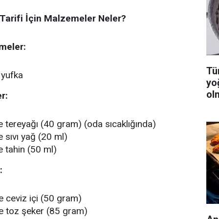
 Tarifi İçin Malzemeler Neler?
meler:
Tüm
 yufka
yo
ol
r:
e tereyağı (40 gram) (oda sıcaklığında)
e sıvı yağ (20 ml)
e tahin (50 ml)
:
e ceviz içi (50 gram)
le toz şeker (85 gram)