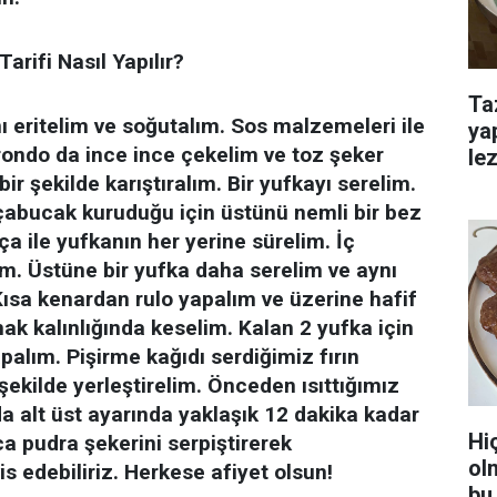
Tarifi Nasıl Yapılır?
Ta
ı eritelim ve soğutalım. Sos malzemeleri ile
ya
 rondo da ince ince çekelim ve toz şeker
lez
ir şekilde karıştıralım. Bir yufkayı serelim.
 çabucak kuruduğu için üstünü nemli bir bez
rça ile yufkanın her yerine sürelim. İç
m. Üstüne bir yufka daha serelim ve aynı
Kısa kenardan rulo yapalım ve üzerine hafif
ak kalınlığında keselim. Kalan 2 yufka için
apalım. Pişirme kağıdı serdiğimiz fırın
 şekilde yerleştirelim. Önceden ısıttığımız
da alt üst ayarında yaklaşık 12 dakika kadar
Hi
a pudra şekerini serpiştirerek
ol
is edebiliriz. Herkese afiyet olsun!
bu 