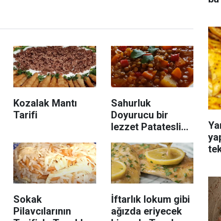
Kozalak Mantı
Sahurluk
Tarifi
Doyurucu bir
Ya
lezzet Patatesli
ya
Yeşil Mercimek
te
yemeği tarifi ve
malzemeleri
Sokak
İftarlık lokum gibi
Pilavcılarının
ağızda eriyecek