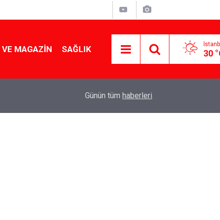
İstanb
 VE MAGAZIN
SAĞLIK
30 
Tencereden lokum gibi çıkacak: Sokak satıcılar
19:17
Günün tüm
haberleri
yapmanın sırrı