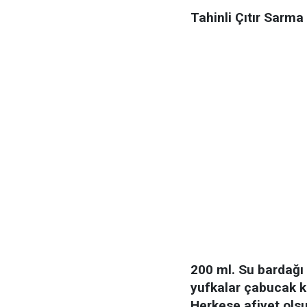
Tahinli Çıtır Sarma
200 ml. Su bardağı 
yufkalar çabucak ku
Herkese afiyet ols