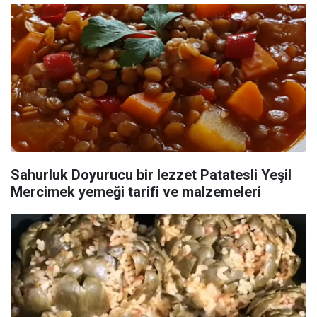
Sahurluk Doyurucu bir lezzet Patatesli Yeşil
Mercimek yemeği tarifi ve malzemeleri