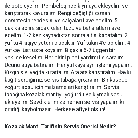
ile soteleyelim. Pembeleşince kıymaya ekleyelim ve
karıştırarak kavuralım. Rengi değiştiği zaman
domatesin rendesini ve salçaları ilave edelim. 5
dakika sonra sıcak kalan tuzu ve baharatları ilave
edelim. 1-2 kez kaynadıktan sonra altını kapatalım. 2
yufka 4 kişiye yeterli olacaktır. Yufkaları 4’e bölelim. 4
yufkayı üst üste koyalım. Bıçakla 6-7 üçgen bir
şekilde keselim. Her birini pipet yardımı ile saralım.
Ucunu suya batıralım. Her yufkaya aynı işlemi yapalım.
Kızgın sıvı yağda kızartalım. Ara ara karıştıralım. Havlu
kağıt serdiğimiz servis tabağa çıkaralım. Bir kasede
yoğurt sosu için malzemeleri karıştıralım. Servis
tabağına kozalak mantıyı, yoğurdu ve kıymalı sosu
ekleyelim. Sevdiklerimize hemen servis yapalım ki
çıtırlığı kaybolmasın. Herkese afiyet olsun!
Kozalak Mantı Tarifinin Servis Önerisi Nedir?