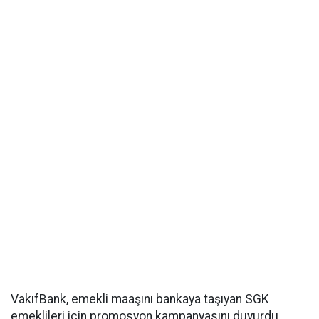
VakıfBank, emekli maaşını bankaya taşıyan SGK
emeklileri için promosyon kampanyasını duyurdu.