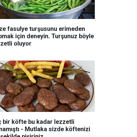
ze fasulye turşusunu erimeden
pmak için deneyin. Turşunuz böyle
zetli oluyor
ç bir köfte bu kadar lezzetli
mamıştı - Mutlaka sizde köftenizi
şekilde pişiriniz