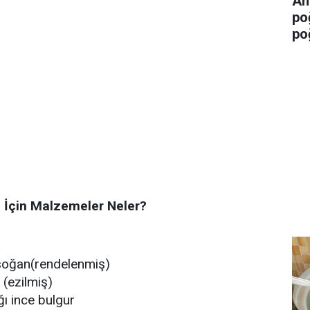
An
po
po
e İçin Malzemeler Neler?
 soğan(rendelenmiş)
 (ezilmiş)
ı ince bulgur