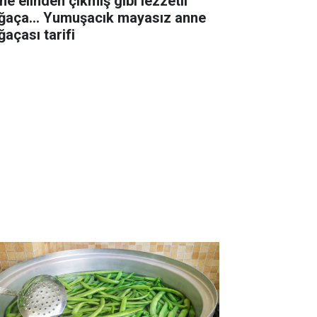
ne elinden çıkmış gibi lezzetli
ğaça... Yumuşacık mayasız anne
ğaçası tarifi