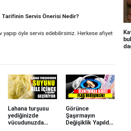
 Tarifinin Servis Önerisi Nedir?
Ka
v yapıp öyle servis edebilirsiniz. Herkese afiyet
bu
da
Lahana turşusu
Görünce
yediğinizde
Şaşırmayın
vücudunuzda
Değişiklik Yapıldı
bunlar oluyor!
Elektrikle İlgili