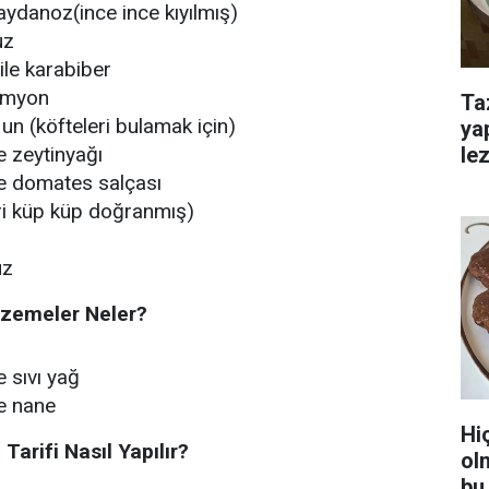
danoz(ince ince kıyılmış)
uz
ile karabiber
kimyon
Ta
 un (köfteleri bulamak için)
ya
lez
e zeytinyağı
le domates salçası
iri küp küp doğranmış)
uz
lzemeler Neler?
e sıvı yağ
le nane
Hi
Tarifi Nasıl Yapılır?
ol
bu 