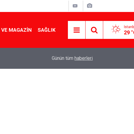
İstanb
 VE MAGAZIN
SAĞLIK
29 
Tencereden lokum gibi çıkacak: Sokak satıcılar
19:17
Günün tüm
haberleri
yapmanın sırrı