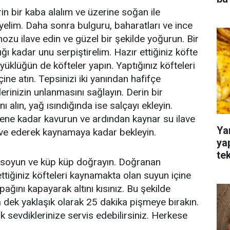
in bir kaba alalım ve üzerine soğan ile
yelim. Daha sonra bulguru, baharatları ve ince
zu ilave edin ve güzel bir şekilde yoğurun. Bir
ı kadar unu serpiştirelim. Hazır ettiğiniz köfte
üklüğün de köfteler yapın. Yaptığınız köfteleri
çine atın. Tepsinizi iki yanından hafifçe
erinizin unlanmasını sağlayın. Derin bir
ı alın, yağ ısındığında ise salçayı ekleyin.
ene kadar kavurun ve ardından kaynar su ilave
Ya
lave ederek kaynamaya kadar bekleyin.
ya
te
i soyun ve küp küp doğrayın. Doğranan
ettiğiniz köfteleri kaynamakta olan suyun içine
pağını kapayarak altını kısınız. Bu şekilde
dek yaklaşık olarak 25 dakika pişmeye bırakın.
k sevdiklerinize servis edebilirsiniz. Herkese