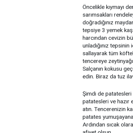
Öncelikle kıymayı der
sarımsakları rendele
doğradığınız maydano
tepsiye 3 yemek kaşığ
harcından cevizin büy
unladığınız tepsinin i
sallayarak tüm köftel
tencereye zeytinyağın
Salçanın kokusu geç
edin. Biraz da tuz i
Şimdi de patatesler
patatesleri ve hazır 
atın. Tencerenizin ka
patates yumuşayana 
Ardından sıcak olara
afiyet olsun.