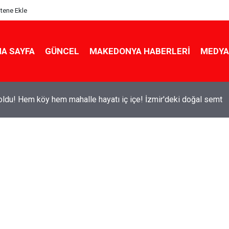
itene Ekle
A SAYFA
GÜNCEL
MAKEDONYA HABERLERI
MEDYA
ldu! Hem köy hem mahalle hayatı iç içe! İzmir'deki doğal semt