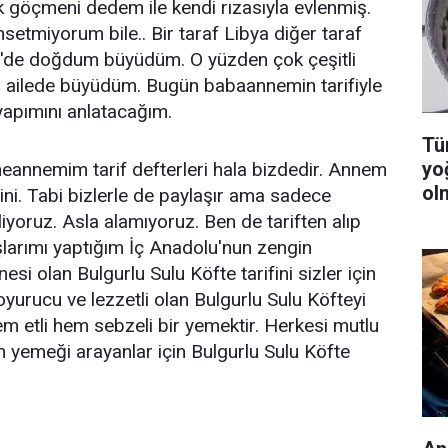
k göçmeni dedem ile kendi rızasıyla evlenmiş.
etmiyorum bile.. Bir taraf Libya diğer taraf
r'de doğdum büyüdüm. O yüzden çok çeşitli
ir ailede büyüdüm. Bugün babaannemin tarifiyle
yapımını anlatacağım.
Tüm
yo
annemim tarif defterleri hala bizdedir. Annem
ol
irini. Tabi bizlerle de paylaşır ama sadece
liyoruz. Asla alamıyoruz. Ben de tariften alıp
larımı yaptığım İç Anadolu'nun zengin
esi olan Bulgurlu Sulu Köfte tarifini sizler için
yurucu ve lezzetli olan Bulgurlu Sulu Köfteyi
 etli hem sebzeli bir yemektir. Herkesi mutlu
 yemeği arayanlar için Bulgurlu Sulu Köfte