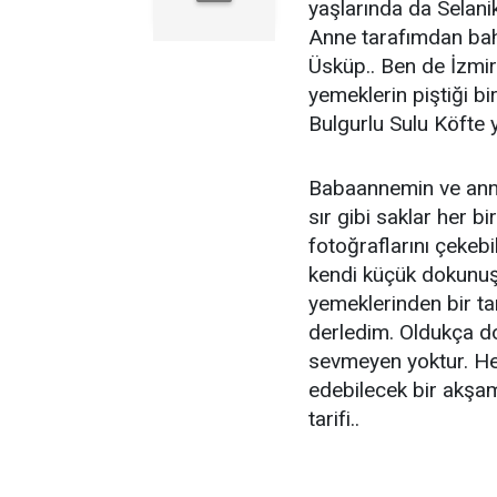
yaşlarında da Selani
Anne tarafımdan bahs
Üsküp.. Ben de İzmi
yemeklerin piştiği b
Bulgurlu Sulu Köfte 
Babaannemin ve anne
sır gibi saklar her b
fotoğraflarını çekebi
kendi küçük dokunuş
yemeklerinden bir tan
derledim. Oldukça do
sevmeyen yoktur. Hem
edebilecek bir akşam
tarifi..