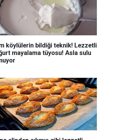
 köylülerin bildiği teknik! Lezzetli
ğurt mayalama tüyosu! Asla sulu
muyor