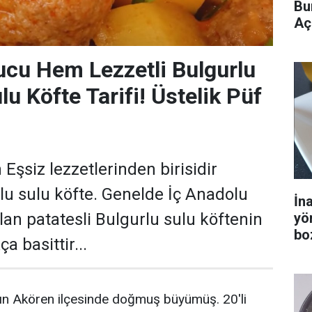
Bu
Aç
cu Hem Lezzetli Bulgurlu
lu Köfte Tarifi! Üstelik Püf
.
Eşsiz lezzetlerinden birisidir
rlu sulu köfte. Genelde İç Anadolu
İn
yö
lan patatesli Bulgurlu sulu köftenin
bo
a basittir...
n Akören ilçesinde doğmuş büyümüş. 20'li