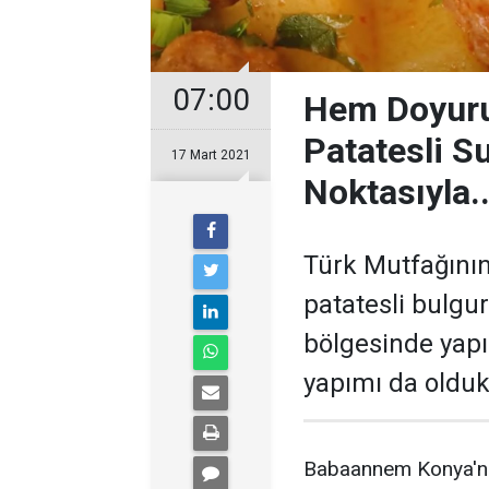
07:00
Hem Doyuru
Patatesli Su
17 Mart 2021
Noktasıyla.
Türk Mutfağının 
patatesli bulgu
bölgesinde yapı
yapımı da oldukç
Babaannem Konya'nı