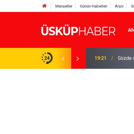
Manşetler
Günün Haberleri
Arşiv
S
AN
Rakamlar duyuruldu
24
19:21
Gözde o