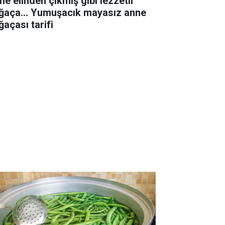
ne elinden çıkmış gibi lezzetli
ğaça... Yumuşacık mayasız anne
ğaçası tarifi