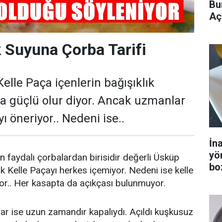
Bu
Aç
 Suyuna Çorba Tarifi
elle Paça içenlerin bağışıklık
a güçlü olur diyor. Ancak uzmanlar
ı öneriyor.. Nedeni ise..
İn
yö
n faydalı çorbalardan birisidir değerli Üsküp
bo
k Kelle Paçayı herkes içemiyor. Nedeni ise kelle
or.. Her kasapta da açıkçası bulunmuyor.
ar ise uzun zamandır kapalıydı. Açıldı kuşkusuz