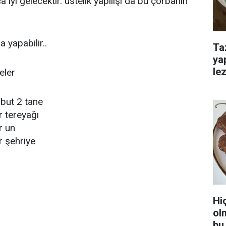
 iyi gelecektir. üstelik yapılışı da bu çorbanın
a yapabilir..
Ta
ya
lez
eler
but 2 tane
r tereyağı
r un
r şehriye
Hi
ol
bu 