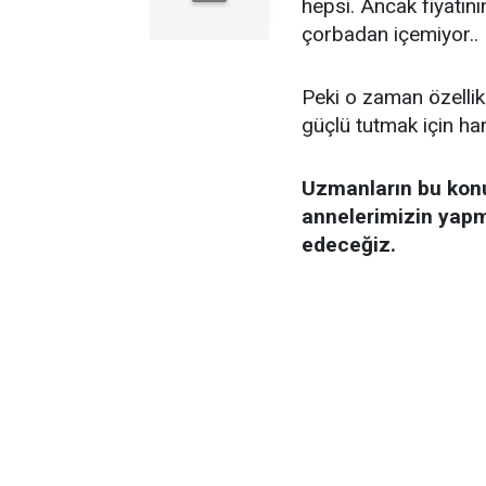
hepsi. Ancak fiyatın
çorbadan içemiyor..
Peki o zaman özellik
güçlü tutmak için ha
Uzmanların bu konu
annelerimizin yapm
edeceğiz.