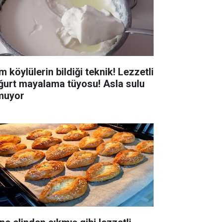
 köylülerin bildiği teknik! Lezzetli
ğurt mayalama tüyosu! Asla sulu
muyor