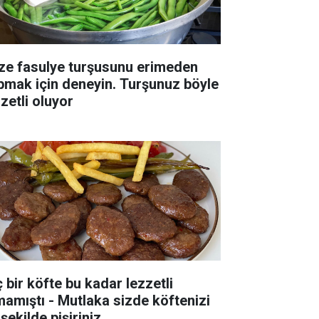
ze fasulye turşusunu erimeden
pmak için deneyin. Turşunuz böyle
zetli oluyor
ç bir köfte bu kadar lezzetli
mamıştı - Mutlaka sizde köftenizi
şekilde pişiriniz