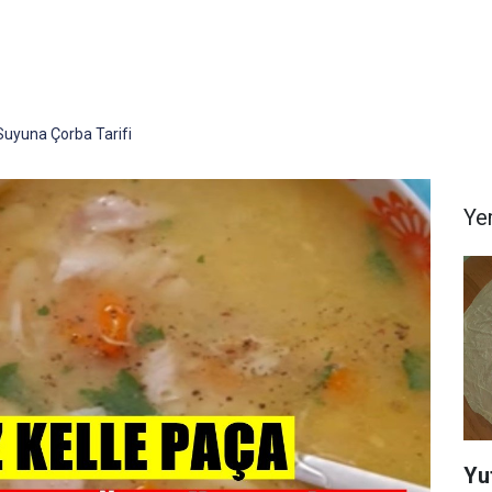
Suyuna Çorba Tarifi
Yem
Yu