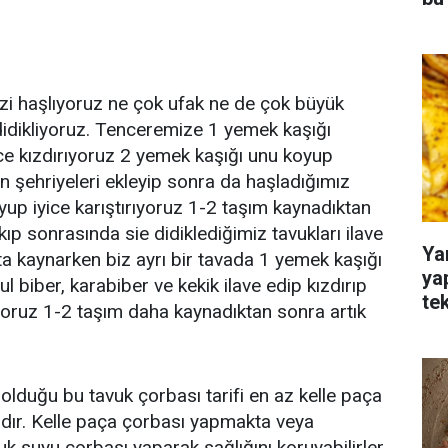
mizi haşlıyoruz ne çok ufak ne de çok büyük
 didikliyoruz. Tenceremize 1 yemek kaşığı
lce kızdırıyoruz 2 yemek kaşığı unu koyup
 şehriyeleri ekleyip sonra da haşladığımız
yup iyice karıştırıyoruz 1-2 taşım kaynadıktan
ıp sonrasında sie didiklediğimiz tavukları ilave
Ya
fta kaynarken biz ayrı bir tavada 1 yemek kaşığı
ya
ul biber, karabiber ve kekik ilave edip kızdırıp
te
yoruz 1-2 taşım daha kaynadıktan sonra artık
lduğu bu tavuk çorbası tarifi en az kelle paça
ıdır. Kelle paça çorbası yapmakta veya
k suyu çorbası yaparak sağlığını koruyabilirler..