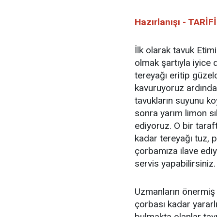
Hazırlanışı - TARİFİ
İlk olarak tavuk Eti
olmak şartıyla iyice
tereyağı eritip güze
kavuruyoruz ardından
tavukların suyunu ko
sonra yarım limon sık
ediyoruz. O bir tara
kadar tereyağı tuz, p
çorbamıza ilave edi
servis yapabilirsiniz.
Uzmanların önermiş o
çorbası kadar yararl
bulmakta olanlar tavu