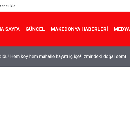
itene Ekle
A SAYFA
GÜNCEL
MAKEDONYA HABERLERI
MEDYA
ldu! Hem köy hem mahalle hayatı iç içe! İzmir'deki doğal semt