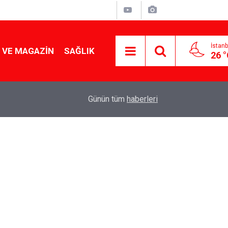
İstanb
 VE MAGAZIN
SAĞLIK
26 
Tencereden lokum gibi çıkacak: Sokak satıcılar
19:17
Günün tüm
haberleri
yapmanın sırrı