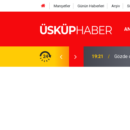
Manşetler
Günün Haberleri
Arşiv
S
AN
Rakamlar duyuruldu
24
19:21
Gözde o