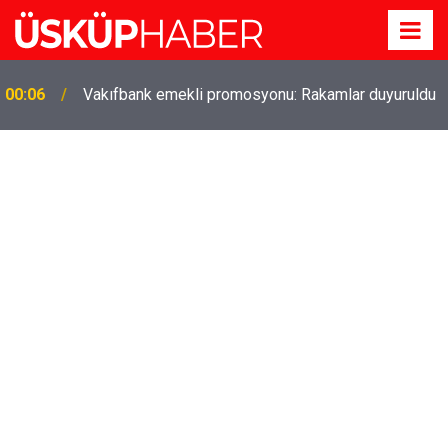
Gözde oldu! Hem köy hem mahalle hayatı iç içe!
19:21
İzmir'deki doğal semt