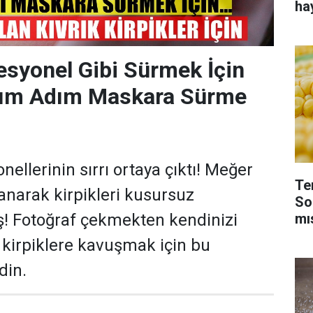
ha
esyonel Gibi Sürmek İçin
Adım Adım Maskara Sürme
ellerinin sırrı ortaya çıktı! Meğer
Te
anarak kirpikleri kusursuz
So
mı
ş! Fotoğraf çekmekten kendinizi
kirpiklere kavuşmak için bu
din.