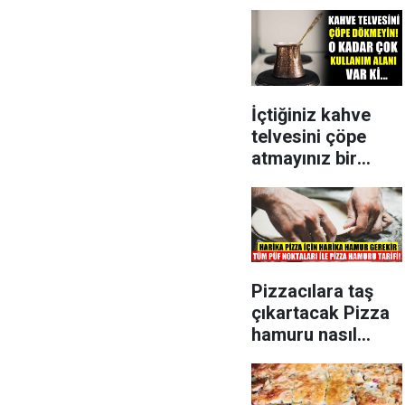
İçtiğiniz kahve
telvesini çöpe
atmayınız bir
kaşığı bile bakın
hangi sorunları
geçiriyor..
Pizzacılara taş
çıkartacak Pizza
hamuru nasıl
açılır? Pizza
hamuru açma
tarifi