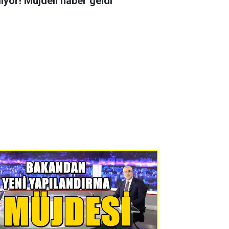
liyor! Müjdeli haber geldi