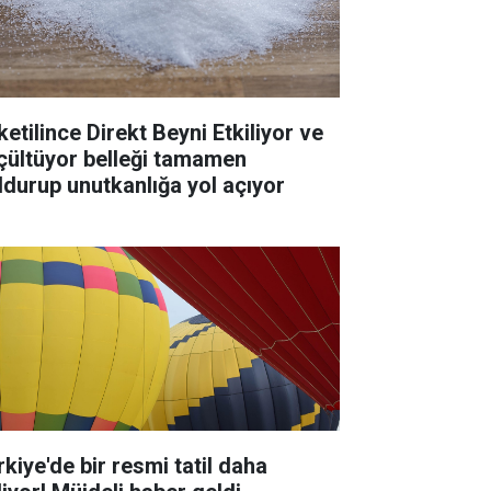
ketilince Direkt Beyni Etkiliyor ve
çültüyor belleği tamamen
ldurup unutkanlığa yol açıyor
rkiye'de bir resmi tatil daha