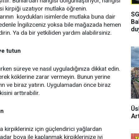
ttir. Bunlardan hangisi dolgunlaştırıyor, hangisi
isi kirpiği uzatıyor mutlaka öğrenin.
SG
rının koydukları isimlerde mutlaka buna dair
Ba
nedenle İngilizceniz yoksa bile mağazada hemen
du
rin. Ya da bir yetkiliden yardım alabilirsiniz.
ye tutun
anırken süreye ve nasıl uyguladığınıza dikkat edin.
irerek köklerine zarar vermeyin. Bunun yerine
ayın ve biraz yatırın. Uygulamadan önce biraz
kisini arttırabilir.
Üs
in
Art
a kirpikleriniz için güçlendirici yağlardan
kadar boya ile kaplanmak kirpiklerinize iyi