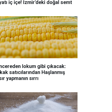
yatı iç içe! İzmir'deki doğal semt
ncereden lokum gibi çıkacak:
kak satıcılarından Haşlanmış
sır yapmanın sırrı