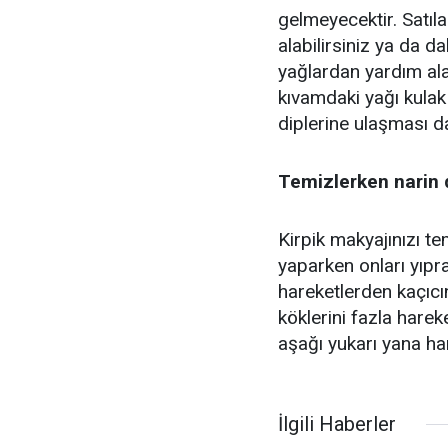
gelmeyecektir. Satıla
alabilirsiniz ya da d
yağlardan yardım ala
kıvamdaki yağı kulak 
diplerine ulaşması d
Temizlerken narin 
Kirpik makyajınızı t
yaparken onları yıpr
hareketlerden kaçıcın
köklerini fazla harek
aşağı yukarı yana h
İlgili Haberler