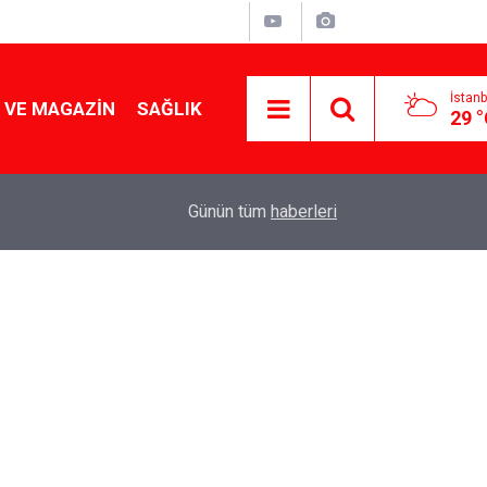
İstanb
 VE MAGAZIN
SAĞLIK
29 
Tencereden lokum gibi çıkacak: Sokak satıcılar
19:17
Günün tüm
haberleri
yapmanın sırrı