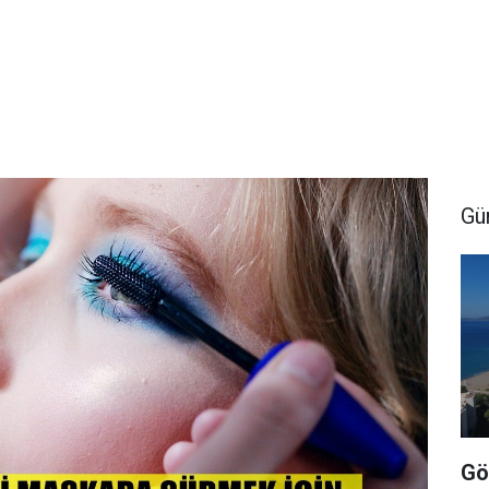
Gü
Gö