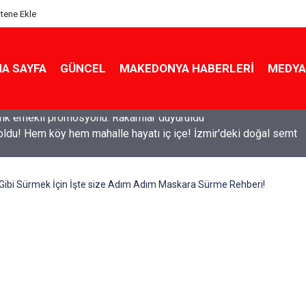
itene Ekle
A SAYFA
GÜNCEL
MAKEDONYA HABERLERI
MEDYA
ldu! Hem köy hem mahalle hayatı iç içe! İzmir'deki doğal semt
 Gibi Sürmek İçin İşte size Adım Adım Maskara Sürme Rehberi!