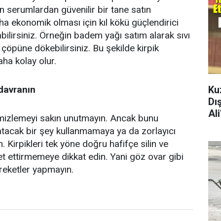
n serumlardan güvenilir bir tane satın
aha ekonomik olması için kıl kökü güçlendirici
bilirsiniz. Örneğin badem yağı satım alarak sıvı
çöpüne dökebilirsiniz. Bu şekilde kirpik
aha kolay olur.
Ku
davranın
Dı
Al
emizlemeyi sakın unutmayın. Ancak bunu
atacak bir şey kullanmamaya ya da zorlayıcı
. Kirpikleri tek yöne doğru hafifçe silin ve
et ettirmemeye dikkat edin. Yani göz ovar gibi
areketler yapmayın.