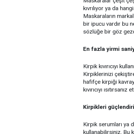
Maskaralar çeşit çeşi
kıvrılıyor ya da hang
Maskaraların markala
bir ipucu vardır bu 
sözlüğe bir göz gezdi
En fazla yirmi sani
Kirpik kıvırıcıyı kull
Kirpiklerinizi çekişt
hafifçe kirpiği kavr
kıvırıcıyı ısıtırsanız et
Kirpikleri güçlendir
Kirpik serumları ya d
kullanabilirsiniz. Bu 