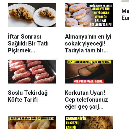
Ma
Eu
İftar Sonrası
Almanya'nın en iyi
Sağlıklı Bir Tatlı
sokak yiyeceği!
Pişirmek
Tadıyla tam bir
İsteyenlere Çayın
efsane! Alman
Yanında Kıtır Kıtır
pastası Berliner
Elmalı Tart Tarifi
tarifi!
Soslu Tekirdağ
Korkutan Uyarı!
Köfte Tarifi
Cep telefonunuz
eğer geç şarj
oluyorsa Dikkat
ediniz! Çünkü..