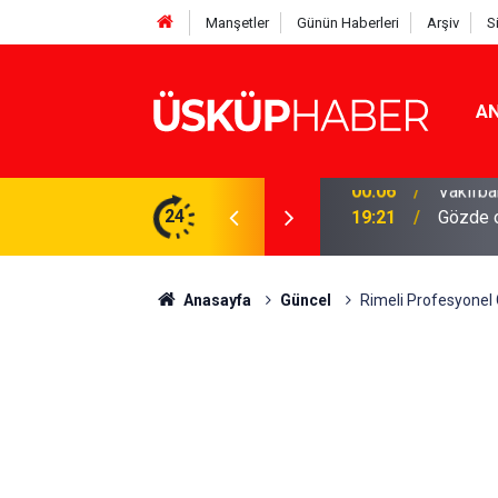
Manşetler
Günün Haberleri
Arşiv
S
AN
Rakamlar duyuruldu
24
19:21
Gözde o
Anasayfa
Güncel
Rimeli Profesyonel