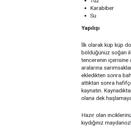
Tuz
Karabiber
Su
Yapılışı
İlk olarak küp küp d
böldüğünüz soğan ile
tencerenin içerisine 
aralarına sarımsaklar
ekledikten sonra bah
attıktan sonra hafifç
kaynatın. Kaynadıktan
olana dek haşlamay
Hazır olan inciklerini
kıydığınız maydanozla