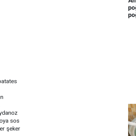
An
po
po
patates
an
ydanoz
soya sos
er şeker