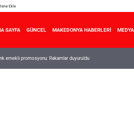
itene Ekle
A SAYFA
GÜNCEL
MAKEDONYA HABERLERI
MEDYA
ldu! Hem köy hem mahalle hayatı iç içe! İzmir'deki doğal semt