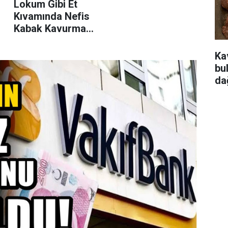
Lokum Gibi Et
Kıvamında Nefis
Kabak Kavurma
Tarifi ve Özel İç
Sosu
Ka
bu
da