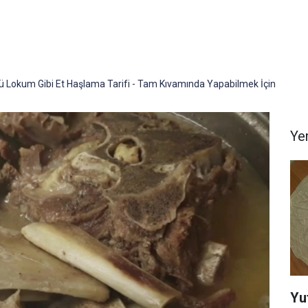
ü Lokum Gibi Et Haşlama Tarifi - Tam Kıvamında Yapabilmek İçin
Yem
Yu