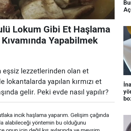
Bu
Aç
ulü Lokum Gibi Et Haşlama
m Kıvamında Yapabilmek
 eşsiz lezzetlerinden olan et
 lokantalarda yapılan kırmızı et
İn
yö
ında gelir. Peki evde nasıl yapılır?
bo
mutlaka incik haşlama yaparım. Gelişim çağında
da alabileceği yöntemin bu olduğunu
 onun için değil kış aylarında ve mevsim