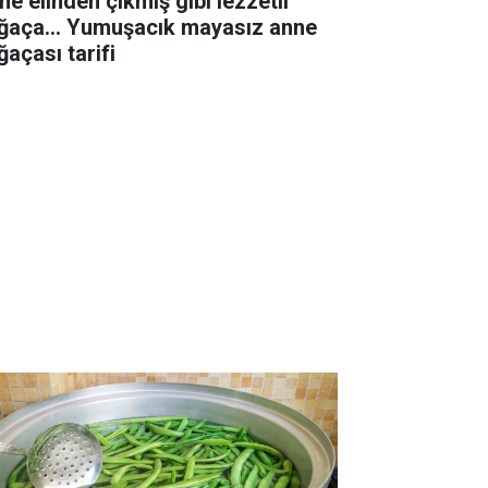
ne elinden çıkmış gibi lezzetli
ğaça... Yumuşacık mayasız anne
ğaçası tarifi