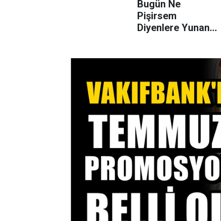
Bugün Ne
Pişirsem
Diyenlere Yunan
Mutfağından
Efsane Yunan
Pilavı Tarifi