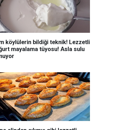
 köylülerin bildiği teknik! Lezzetli
ğurt mayalama tüyosu! Asla sulu
muyor