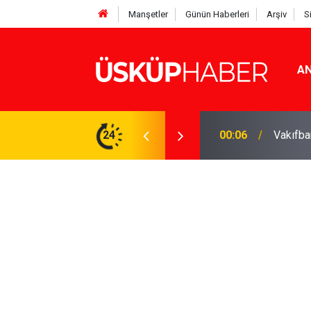
Manşetler
Günün Haberleri
Arşiv
S
AN
Rakamlar duyuruldu
24
19:21
Gözde o