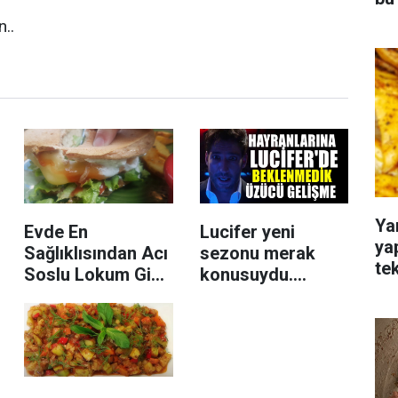
..
Ya
Evde En
Lucifer yeni
ya
Sağlıklısından Acı
sezonu merak
te
Soslu Lokum Gibi
konusuydu.
Köftesiyle
Hayranlarını çok
Hamburger Tarifi
üzen haber geldi