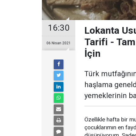
16:30
Lokanta Us
Tarifi - Ta
06 Nisan 2021
İçin
Türk mutfağının
haşlama genelde
yemeklerinin baş
Özellikle hafta bir 
çocuklarımın en fay
düşünüyorum. Sadece