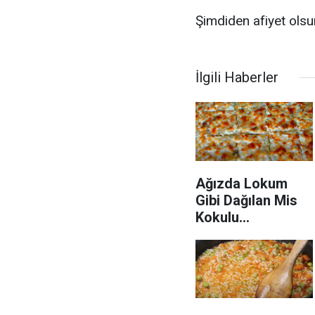
Şimdiden afiyet olsun
İlgili Haberler
Ağızda Lokum
Gibi Dağılan Mis
Kokulu
Karnabahar
Böreği Tarifi Ve
Tüm Püf Noktası