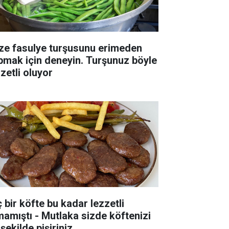
ze fasulye turşusunu erimeden
pmak için deneyin. Turşunuz böyle
zetli oluyor
ç bir köfte bu kadar lezzetli
mamıştı - Mutlaka sizde köftenizi
şekilde pişiriniz