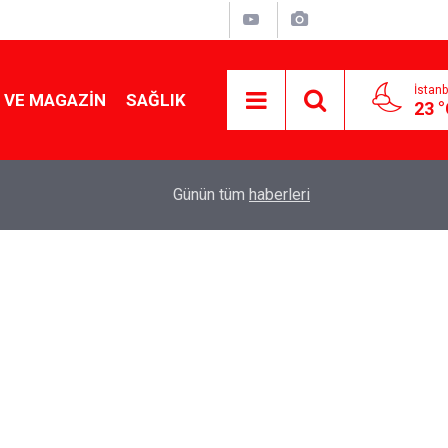
İstanb
 VE MAGAZIN
SAĞLIK
23 
Tencereden lokum gibi çıkacak: Sokak satıcılar
19:17
Günün tüm
haberleri
yapmanın sırrı