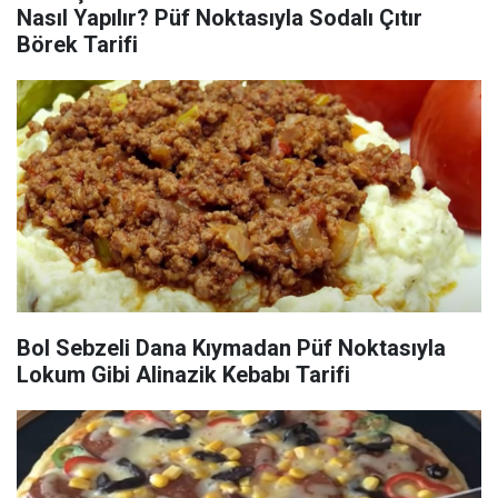
Nasıl Yapılır? Püf Noktasıyla Sodalı Çıtır
Börek Tarifi
Bol Sebzeli Dana Kıymadan Püf Noktasıyla
Lokum Gibi Alinazik Kebabı Tarifi