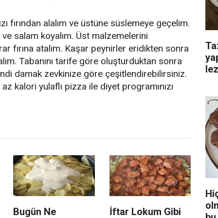
zı fırından alalım ve üstüne süslemeye geçelim.
 ve salam koyalım. Üst malzemelerini
Ta
r fırına atalım. Kaşar peynirler eridikten sonra
ya
lalım. Tabanını tarife göre oluşturduktan sonra
lez
ndi damak zevkinize göre çeşitlendirebilirsiniz.
z kalori yulaflı pizza ile diyet programınızı
Hi
ol
Bugün Ne
İftar Lokum Gibi
bu 