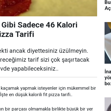
Bu
Aç
 Gibi Sadece 46 Kalori
izza Tarifi
ekti ancak diyettesiniz üzülmeyin.
receğimiz tarif sizi çok şaşırtacak
evde yapabileceksiniz..
İn
yö
bo
 kaçamak yapmak isteyenler için mükemmel bir
İşte en düşük kalorili fit pizza tarifi..
ın bir parçası olmamakla birlikte büyük bir yer