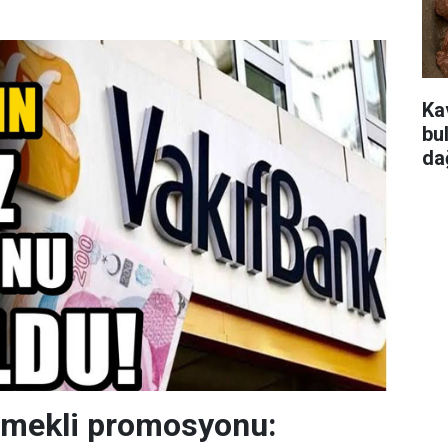
Ka
bu
da
emekli promosyonu: