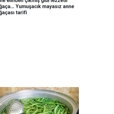
ne elinden çıkmış gibi lezzetli
ğaça... Yumuşacık mayasız anne
ğaçası tarifi