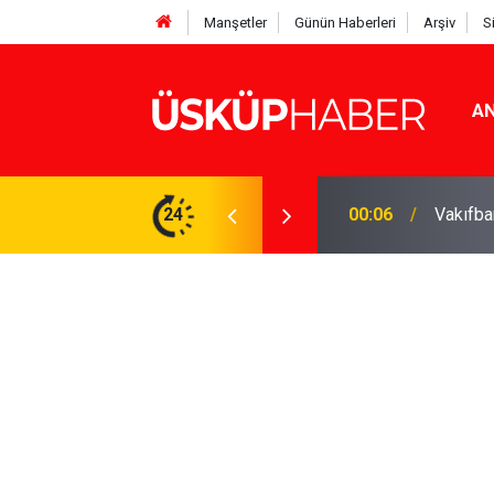
Manşetler
Günün Haberleri
Arşiv
S
AN
Rakamlar duyuruldu
24
19:21
Gözde o