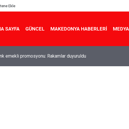
itene Ekle
A SAYFA
GÜNCEL
MAKEDONYA HABERLERI
MEDYA
ldu! Hem köy hem mahalle hayatı iç içe! İzmir'deki doğal semt