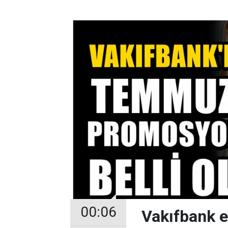
Yumuşacık Dışı
Çıtır Tahinli Börek
Tarifi ve Püf
Noktası
00:06
Vakıfbank 