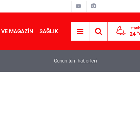
İstanb
 VE MAGAZIN
SAĞLIK
24 
Tencereden lokum gibi çıkacak: Sokak satıcılar
19:17
Günün tüm
haberleri
yapmanın sırrı