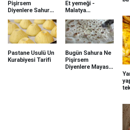
Pişirsem
Et yemeği -
Diyenlere Sahurda
Malatya
En Tok Tutan ve
Mutfağından
En Lezzetli
Geleli Kebabı
Patatesli Tarifler
Tarifi
Pastane Usulü Un
Bugün Sahura Ne
Kurabiyesi Tarifi
Pişirsem
Diyenlere Mayasız
Ya
Anne Elinden
ya
Çıkmış Gözleme
te
Tarifi