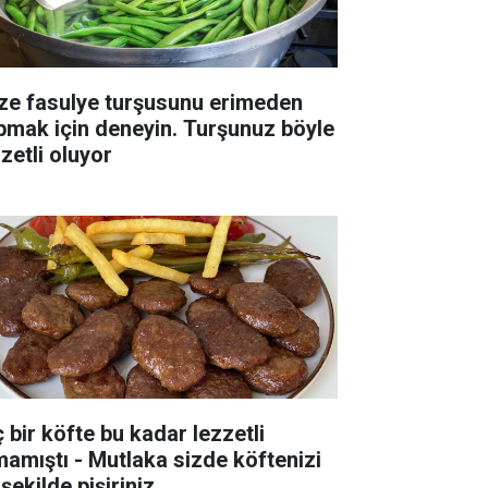
ze fasulye turşusunu erimeden
pmak için deneyin. Turşunuz böyle
zetli oluyor
ç bir köfte bu kadar lezzetli
mamıştı - Mutlaka sizde köftenizi
şekilde pişiriniz