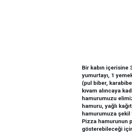
Bir kabın içerisine
yumurtayı, 1 yemek 
(pul biber, karabib
kıvam alıncaya kad
hamurumuzu elimiz 
hamuru, yağlı kağıt
hamurumuza şekil v
Pizza hamurunun piş
gösterebileceği için