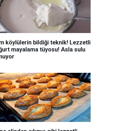
 köylülerin bildiği teknik! Lezzetli
ğurt mayalama tüyosu! Asla sulu
muyor