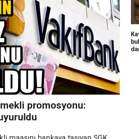
Ka
bu
da
emekli promosyonu:
uyuruldu
kli maaşını bankaya taşıyan SGK