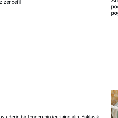
An
z zencefil
po
po
suyu derin bir tencerenin içerisine alın. Yaklaşık