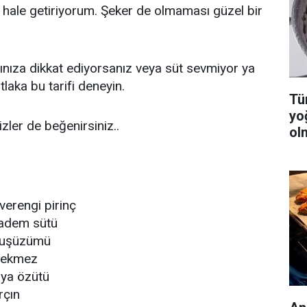
lı hale getiriyorum. Şeker de olmaması güzel bir
ğınıza dikkat ediyorsanız veya süt sevmiyor ya
tlaka bu tarifi deneyin.
Tüm
yo
ler de beğenirsiniz..
ol
verengi pirinç
badem sütü
kuşüzümü
pekmez
ilya özütü
rçın