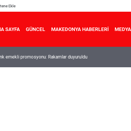
itene Ekle
A SAYFA
GÜNCEL
MAKEDONYA HABERLERI
MEDYA
ldu! Hem köy hem mahalle hayatı iç içe! İzmir'deki doğal semt