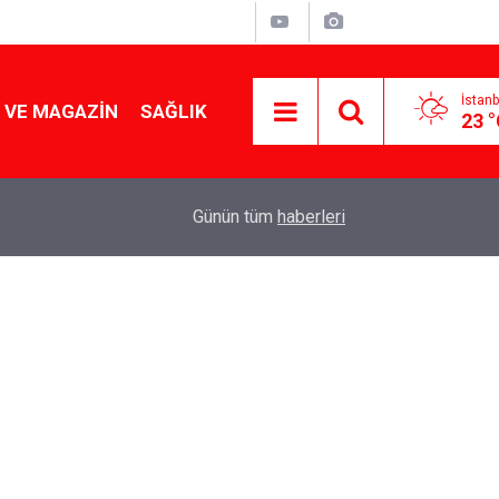
İstanb
 VE MAGAZIN
SAĞLIK
23 
Tencereden lokum gibi çıkacak: Sokak satıcılar
19:17
Günün tüm
haberleri
yapmanın sırrı