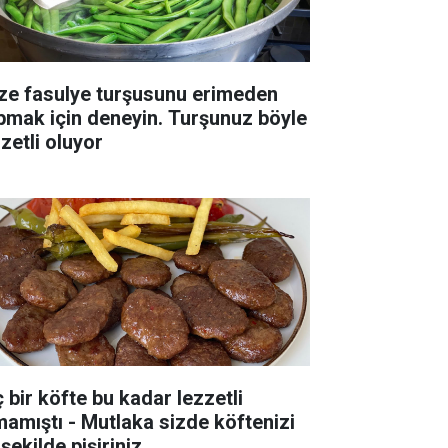
ze fasulye turşusunu erimeden
pmak için deneyin. Turşunuz böyle
zetli oluyor
ç bir köfte bu kadar lezzetli
mamıştı - Mutlaka sizde köftenizi
şekilde pişiriniz