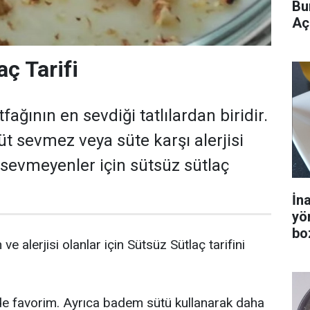
Bu
Aç
ç Tarifi
fağının en sevdiği tatlılardan biridir.
t sevmez veya süte karşı alerjisi
üt sevmeyenler için sütsüz sütlaç
İn
yö
bo
 alerjisi olanlar için Sütsüz Sütlaç tarifini
e favorim. Ayrıca badem sütü kullanarak daha