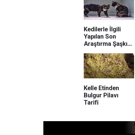
Kedilerle İlgili
Yapılan Son
Araştırma Şaşkına
Çevirdi tam 5
ilişki türleri tespit
edildi
Kelle Etinden
Bulgur Pilavı
Tarifi