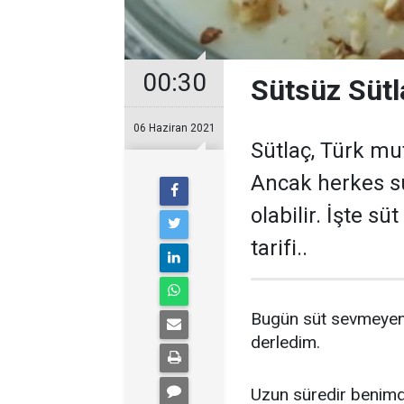
00:30
Sütsüz Sütla
06 Haziran 2021
Sütlaç, Türk mut
Ancak herkes sü
olabilir. İşte s
tarifi..
Bugün süt sevmeyen ve
derledim.
Uzun süredir benimd