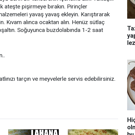
k ateşte pişirmeye bırakın. Pirinçler
lzemeleri yavaş yavaş ekleyin. Karıştırarak
. Kıvam alınca ocaktan alın. Henüz sütlaç
Ta
oşaltın. Soğuyunca buzdolabında 1-2 saat
ya
lez
..
lınızı tarçın ve meyvelerle servis edebilirsiniz.
Hi
ol
bu 