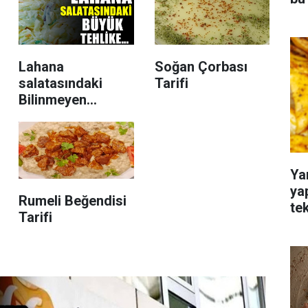
Lahana
Soğan Çorbası
salatasındaki
Tarifi
Bilinmeyen
tehlike! Uzmanlar
yiyenleri uyarıyor
Ya
ya
Rumeli Beğendisi
te
Tarifi