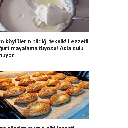
 köylülerin bildiği teknik! Lezzetli
ğurt mayalama tüyosu! Asla sulu
muyor