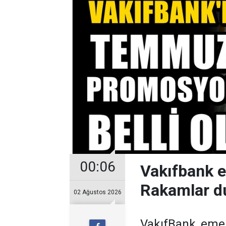
00:06
Vakıfbank 
Rakamlar d
02 Ağustos 2026
VakıfBank, eme