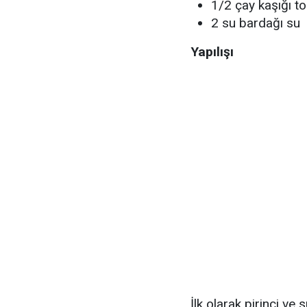
1/2 çay kaşığı to
2 su bardağı su
Yapılışı
İlk olarak pirinci ve 