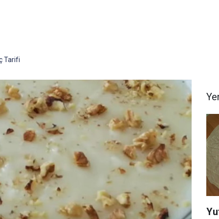
 Tarifi
Yem
Yu