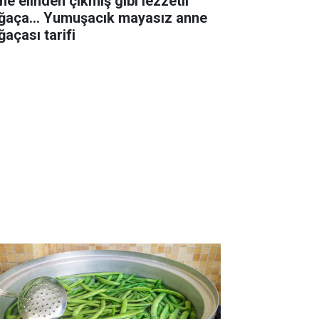
ne elinden çıkmış gibi lezzetli
ğaça... Yumuşacık mayasız anne
ğaçası tarifi