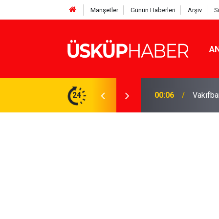
Manşetler
Günün Haberleri
Arşiv
S
AN
Rakamlar duyuruldu
24
19:21
Gözde o