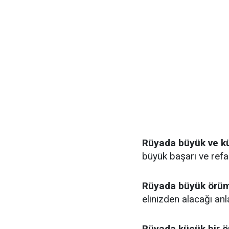
Rüyada büyük ve kü
büyük başarı ve refa
Rüyada büyük örüm
elinizden alacağı anl
Rüyada küçük bir ö