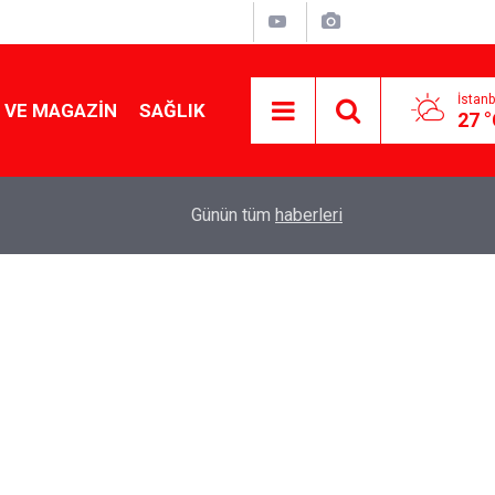
İstanb
 VE MAGAZIN
SAĞLIK
27 
Tencereden lokum gibi çıkacak: Sokak satıcılar
19:17
Günün tüm
haberleri
yapmanın sırrı