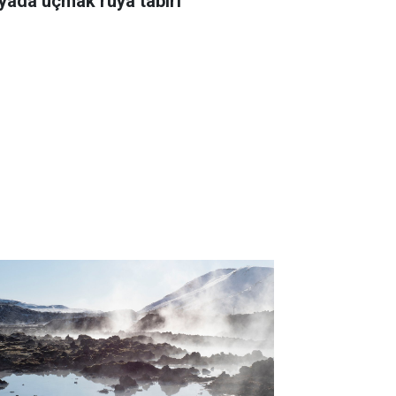
yada uçmak rüya tabiri