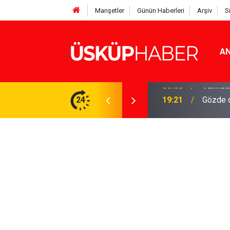
Manşetler
Günün Haberleri
Arşiv
S
AN
Rakamlar duyuruldu
24
19:21
Gözde o