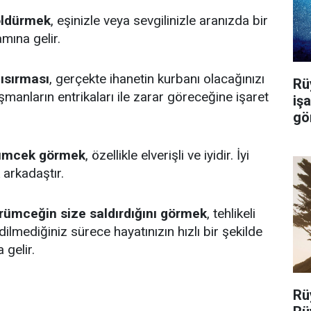
öldürmek
, eşinizle veya sevgilinizle aranızda bir
mına gelir.
ısırması
, gerçekte ihanetin kurbanı olacağınızı
Rü
düşmanların entrikaları ile zarar göreceğine işaret
iş
gö
rümcek görmek
, özellikle elverişli ve iyidir. İyi
 arkadaştır.
rümceğin size saldırdığını görmek
, tehlikeli
dilmediğiniz sürece hayatınızın hızlı bir şekilde
 gelir.
Rü