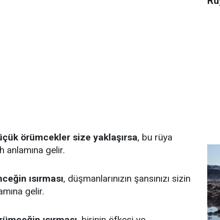
Rü
çük örümcekler size yaklaşırsa
, bu rüya
h anlamına gelir.
ceğin ısırması
, düşmanlarınızın şansınızı sizin
amına gelir.
rümceğin ısırması
, birinin öfkesi ve