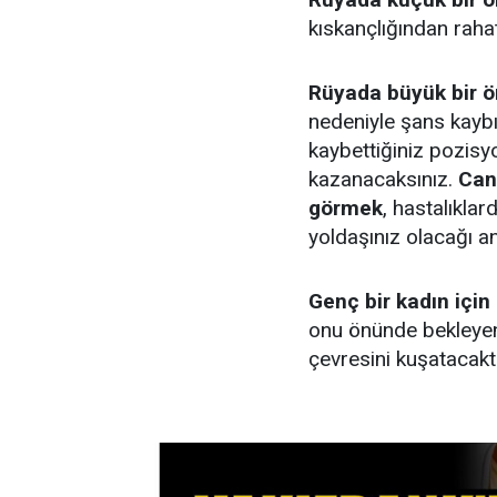
kıskançlığından rahat
Rüyada büyük bir 
nedeniyle şans kaybı
kaybettiğiniz pozisy
kazanacaksınız.
Canl
görmek
, hastalıkla
yoldaşınız olacağı an
Genç bir kadın içi
onu önünde bekleyen 
çevresini kuşatacaktı