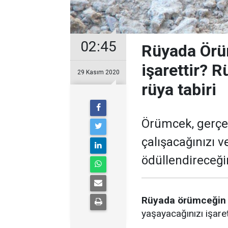
02:45
Rüyada Örü
işarettir?
29 Kasım 2020
rüya tabiri
Örümcek, gerçek
çalışacağınızı v
ödüllendireceğini
Rüyada örümceğin 
yaşayacağınızı işare