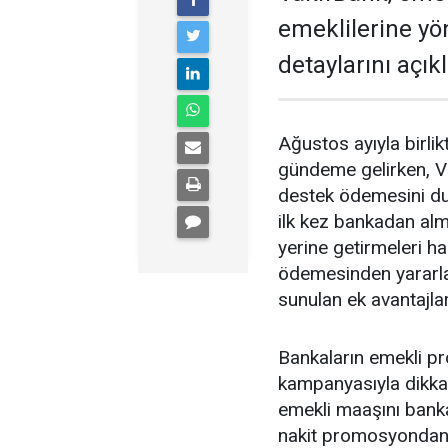
emeklilerine y
detaylarını açıkl
Ağustos ayıyla birl
gündeme gelirken, V
destek ödemesini du
ilk kez bankadan alm
yerine getirmeleri 
ödemesinden yararl
sunulan ek avantajlar
Bankaların emekli p
kampanyasıyla dikkat
emekli maaşını banka
nakit promosyondan y