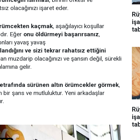
sız olacağınızı işaret eder.
Rü
iş
örümcekten kaçmak
, aşağılayıcı koşullar
tab
dır. Eğer
onu öldürmeyi başarırsanız
,
onları yavaş yavaş
andığını ve sizi tekrar rahatsız ettiğini
rdan muzdarip olacağınızı ve şansın değil, sürekli
lamına gelir.
n etrafında sürünen altın örümcekler görmek
,
bir şans ve mutluluktur. Yeni arkadaşlar
r.
Rü
iş
tab