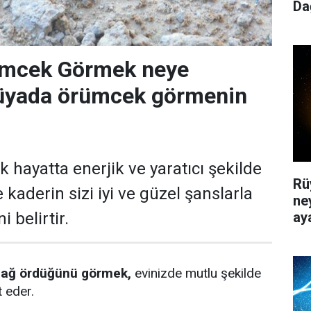
Da
mcek Görmek neye
 Rüyada örümcek görmenin
 hayatta enerjik ve yaratıcı şekilde
Rü
e kaderin sizi iyi ve güzel şanslarla
ne
ay
 belirtir.
ağ ördüğünü görmek,
evinizde mutlu şekilde
t eder.