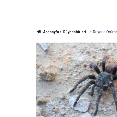
Anasayfa
Rüya tabirleri
Rüyada Örümce