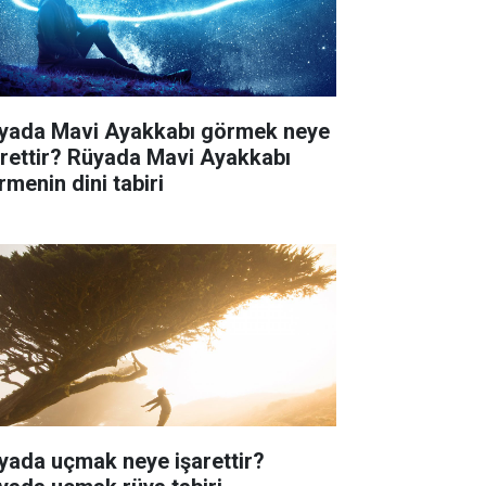
yada Mavi Ayakkabı görmek neye
arettir? Rüyada Mavi Ayakkabı
rmenin dini tabiri
yada uçmak neye işarettir?