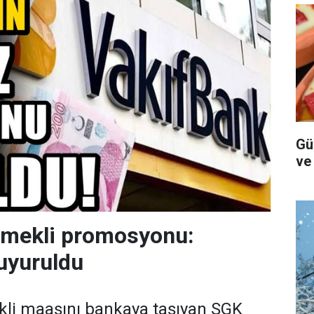
Gü
ve
emekli promosyonu:
uyuruldu
kli maaşını bankaya taşıyan SGK