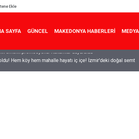
itene Ekle
A SAYFA
GÜNCEL
MAKEDONYA HABERLERI
MEDYA
ldu! Hem köy hem mahalle hayatı iç içe! İzmir'deki doğal semt