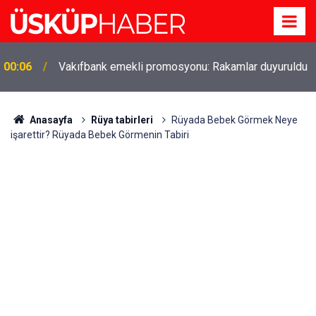
Gözde oldu! Hem köy hem mahalle hayatı iç içe!
19:21
İzmir'deki doğal semt
Anasayfa
Rüya tabirleri
Rüyada Bebek Görmek Neye
işarettir? Rüyada Bebek Görmenin Tabiri