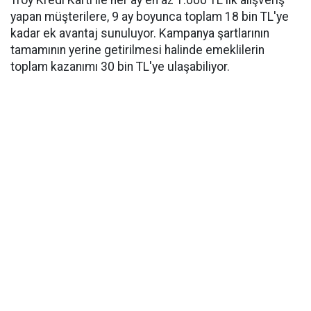
Troy Kredi Kartı ile her ay en az 1.000 TL'lik alışveriş
yapan müşterilere, 9 ay boyunca toplam 18 bin TL'ye
kadar ek avantaj sunuluyor. Kampanya şartlarının
tamamının yerine getirilmesi halinde emeklilerin
toplam kazanımı 30 bin TL'ye ulaşabiliyor.