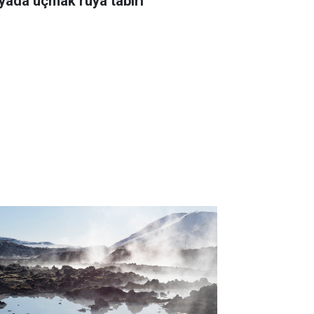
yada uçmak rüya tabiri