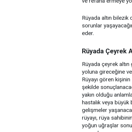
ve refaha ermeye yor
Rüyada altın bilezik
sorunlar yaşayacağın
eder.
Rüyada Çeyrek A
Rüyada çeyrek altın 
yoluna gireceğine ve
Rüyayı gören kişinin b
şekilde sonuçlanacağ
yakın olduğu anlamla
hastalık veya büyük 
gelişmeler yaşanacağı
rüyayı, rüya sahibin
yoğun uğraşlar sonu