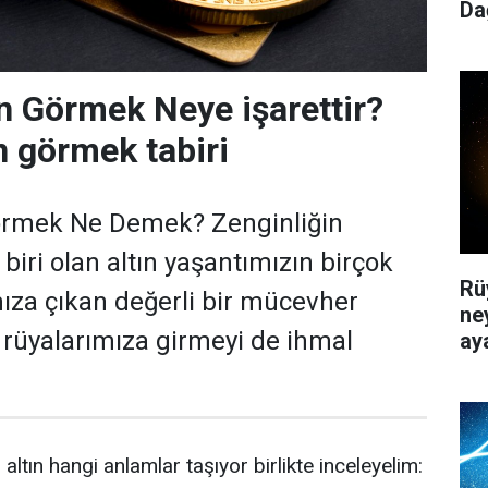
Da
n Görmek Neye işarettir?
n görmek tabiri
örmek Ne Demek? Zenginliğin
iri olan altın yaşantımızın birçok
Rü
ıza çıkan değerli bir mücevher
ne
e rüyalarımıza girmeyi de ihmal
ay
altın hangi anlamlar taşıyor birlikte inceleyelim: