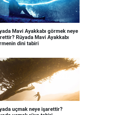
yada Mavi Ayakkabı görmek neye
arettir? Rüyada Mavi Ayakkabı
rmenin dini tabiri
yada uçmak neye işarettir?