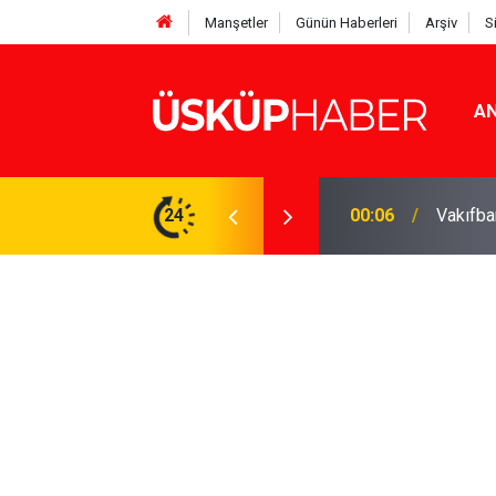
Manşetler
Günün Haberleri
Arşiv
S
AN
Rakamlar duyuruldu
24
19:21
Gözde o