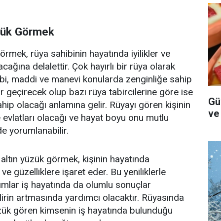
zük Görmek
rmek, rüya sahibinin hayatında iyilikler ve
acağına delalettir. Çok hayırlı bir rüya olarak
bi, maddi ve manevi konularda zenginliğe sahip
r geçirecek olup bazı rüya tabircilerine göre ise
Gü
sahip olacağı anlamına gelir. Rüyayı gören kişinin
ve
evlatları olacağı ve hayat boyu onu mutlu
de yorumlanabilir.
ltın yüzük görmek, kişinin hayatında
ve güzelliklere işaret eder. Bu yeniliklerle
adımlar iş hayatında da olumlu sonuçlar
rin artmasında yardımcı olacaktır. Rüyasında
zük gören kimsenin iş hayatında bulunduğu