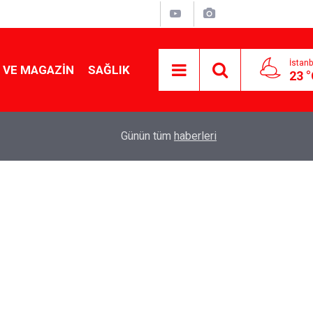
İstanb
 VE MAGAZIN
SAĞLIK
23 
Tencereden lokum gibi çıkacak: Sokak satıcılar
19:17
Günün tüm
haberleri
yapmanın sırrı