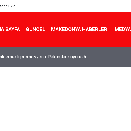
itene Ekle
A SAYFA
GÜNCEL
MAKEDONYA HABERLERI
MEDYA
ldu! Hem köy hem mahalle hayatı iç içe! İzmir'deki doğal semt