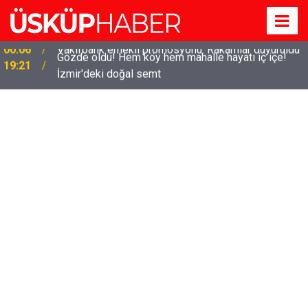
Gözde oldu! Hem köy hem mahalle hayatı iç içe!
19:21
İzmir'deki doğal semt