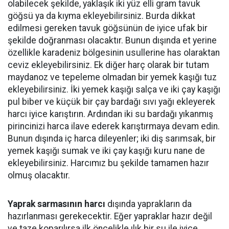
olabilecek şekilde, yaklaşık iki yüz elli gram tavuk
göğsü ya da kıyma ekleyebilirsiniz. Burda dikkat
edilmesi gereken tavuk göğsünün de iyice ufak bir
şekilde doğranması olacaktır. Bunun dışında et yerine
özellikle karadeniz bölgesinin usullerine has olaraktan
ceviz ekleyebilirsiniz. Ek diğer harç olarak bir tutam
maydanoz ve tepeleme olmadan bir yemek kaşığı tuz
ekleyebilirsiniz. İki yemek kaşığı salça ve iki çay kaşığı
pul biber ve küçük bir çay bardağı sıvı yağı ekleyerek
harcı iyice karıştırın. Ardından iki su bardağı yıkanmış
pirincinizi harca ilave ederek karıştırmaya devam edin.
Bunun dışında iç harca dileyenler; iki diş sarımsak, bir
yemek kaşığı sumak ve iki çay kaşığı kuru nane de
ekleyebilirsiniz. Harcımız bu şekilde tamamen hazır
olmuş olacaktır.
Yaprak
sarmasının
harcı
dışında yaprakların da
hazırlanması gerekecektir. Eğer yapraklar hazır değil
ve taze koparılırsa ilk öncelikle ılık bir su ile iyice