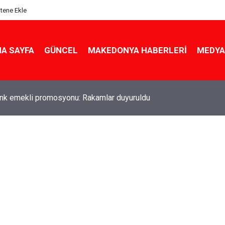
itene Ekle
A SAYFA
GÜNCEL
MAKEDONYA HABERLERI
MEDYA
ldu! Hem köy hem mahalle hayatı iç içe! İzmir'deki doğal semt