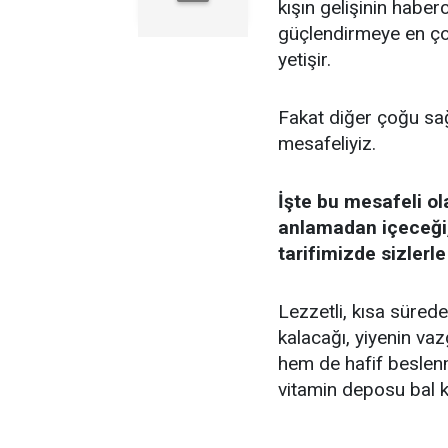
kışın gelişinin haberc
güçlendirmeye en ç
yetişir.
Fakat diğer çoğu sağl
mesafeliyiz.
İşte bu mesafeli ol
anlamadan içeceği,
tarifimizde sizlerl
Lezzetli, kısa süred
kalacağı, yiyenin vaz
hem de hafif beslenm
vitamin deposu bal k