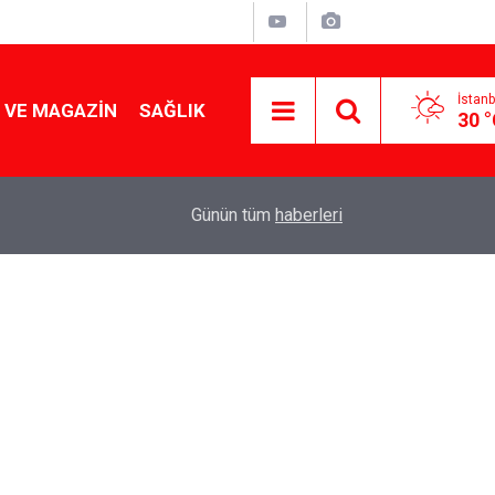
İstanb
 VE MAGAZIN
SAĞLIK
30 
Tencereden lokum gibi çıkacak: Sokak satıcılar
19:17
Günün tüm
haberleri
yapmanın sırrı