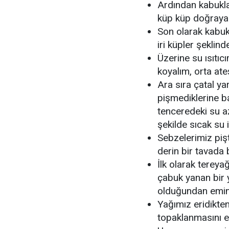
Ardından kabukla
küp küp doğrayar
Son olarak kabuk
iri küpler şeklin
Üzerine su ısıtı
koyalım, orta at
Ara sıra çatal ya
pişmediklerine ba
tenceredeki su az
şekilde sıcak su 
Sebzelerimiz piş
derin bir tavad
İlk olarak tereyağ
çabuk yanan bir y
olduğundan emin
Yağımız eridikte
topaklanmasını e