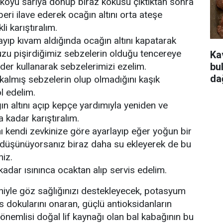
oyu sarıya dönüp biraz kokusu çıktıktan sonra
eri ilave ederek ocağın altını orta ateşe
li karıştıralım.
ıp kıvam aldığında ocağın altını kapatarak
u pişirdiğimiz sebzelerin olduğu tencereye
Ka
bu
der kullanarak sebzelerimizi ezelim.
da
 kalmış sebzelerin olup olmadığını kaşık
l edelim.
n altını açıp kepçe yardımıyla yeniden ve
a kadar karıştıralım.
ı kendi zevkinize göre ayarlayıp eğer yoğun bir
düşünüyorsanız biraz daha su ekleyerek de bu
niz.
adar ısınınca ocaktan alıp servis edelim.
iniyle göz sağlığınızı destekleyecek, potasyum
s dokularını onaran, güçlü antioksidanların
önemlisi doğal lif kaynağı olan bal kabağının bu