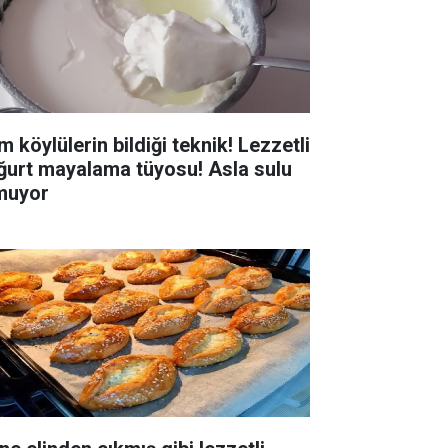
 köylülerin bildiği teknik! Lezzetli
ğurt mayalama tüyosu! Asla sulu
muyor