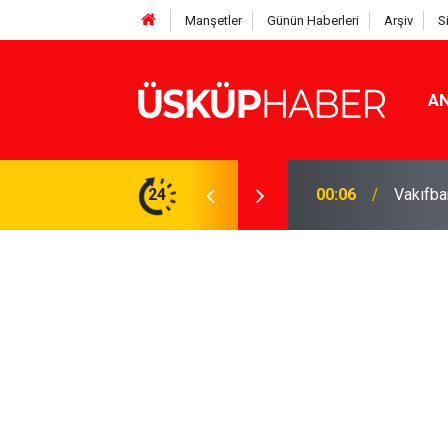
Manşetler
Günün Haberleri
Arşiv
S
AN
Rakamlar duyuruldu
24
19:21
Gözde o