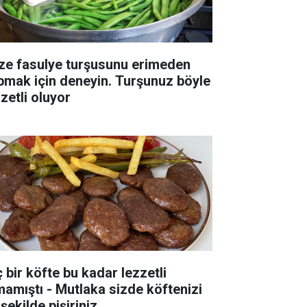
ze fasulye turşusunu erimeden
pmak için deneyin. Turşunuz böyle
zetli oluyor
ç bir köfte bu kadar lezzetli
mamıştı - Mutlaka sizde köftenizi
şekilde pişiriniz