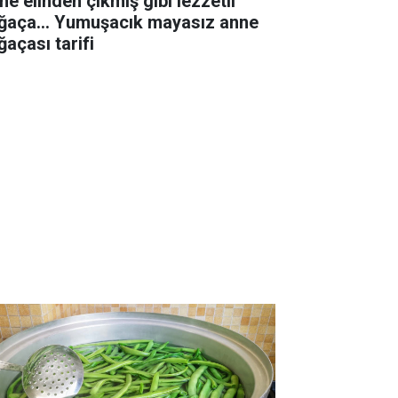
ne elinden çıkmış gibi lezzetli
ğaça... Yumuşacık mayasız anne
ğaçası tarifi