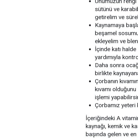
Unumuzun rengi k
sütünü ve karabib
getirelim ve sürek
Kaynamaya başlay
beşamel sosumuz
ekleyelim ve blen
İçinde katı halde
yardımıyla kontro
Daha sonra ocağı
birlikte kaynayan
Çorbanın kıvamın
kıvamı olduğunu 
işlemi yapabilirsi
Çorbamız yeteri k
İçeriğindeki A vitam
kaynağı, kemik ve ka
başında gelen ve en 