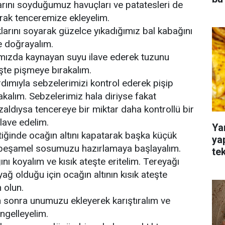
rını soyduğumuz havuçları ve patatesleri de
ak tenceremize ekleyelim.
larını soyarak güzelce yıkadığımız bal kabağını
de doğrayalım.
cımızda kaynayan suyu ilave ederek tuzunu
eşte pişmeye bırakalım.
rdımıyla sebzelerimizi kontrol ederek pişip
kalım. Sebzelerimiz hala diriyse fakat
aldıysa tencereye bir miktar daha kontrollü bir
ilave edelim.
Ya
tiğinde ocağın altını kapatarak başka küçük
ya
a beşamel sosumuzu hazırlamaya başlayalım.
te
ını koyalım ve kısık ateşte eritelim. Tereyağı
ağ olduğu için ocağın altının kısık ateşte
 olun.
n sonra unumuzu ekleyerek karıştıralım ve
ngelleyelim.