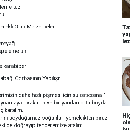
eleme tuz
su
erekli Olan Malzemeler:
Ta
ya
lez
ereyağ
tepeleme un
me karabiber
bağı Çorbasının Yapılışı:
rimizin daha hızlı pişmesi için su ısıtıcısına 1
 kaynamaya bırakalım ve bir yandan orta boyda
 çıkaralım.
Hi
larını soyduğumuz soğanları yemeklikten biraz
ol
şekilde doğrayıp tenceremize atalım.
bu 