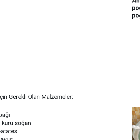
An
po
po
çin Gerekli Olan Malzemeler:
bağı
y kuru soğan
patates
havuç