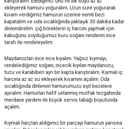
karıştıralım. Elediğimiz unu ve ılık suyu az az
ekleyerek hamuru yoğuralım. Uzun süre yoğurarak
kıvam verdiğimiz hamurun üzerine nemli bezi
kapatalım ve oda sıcaklığında yaklaşık 30 dakika kadar
dinlendirelim. çiğ böreklerin iç harcını yapmak için:
kabuğunu soyduğumuz kuru soğanı rendenin ince
tarafı ile rendeleyelim.
Maydanozları ince ince kıyalım. Yağsız kıymayı,
rendelediğimiz soğanı, incecik kıyılan maydanozu,
tuzu ve karabiberi ayrı bir kapta karıştıralım. Kıymalı iç
harcına az az su ekleyerek kıvamını açalım. Oda
sıcaklığında dinlenen hamurumuzu eşit bezelere
ayıralım. Hamurları hafif unlanmış mutfak tezgahında
merdane yardımı ile büyük servis tabağı boyutunda
açalım.
Kıymalı harçtan aldığımız bir parçayı hamurun yarısına