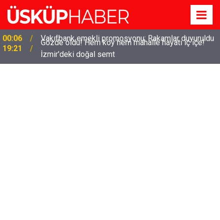
Gözde oldu! Hem köy hem mahalle hayatı iç içe!
19:21
İzmir'deki doğal semt