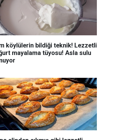
 köylülerin bildiği teknik! Lezzetli
ğurt mayalama tüyosu! Asla sulu
muyor