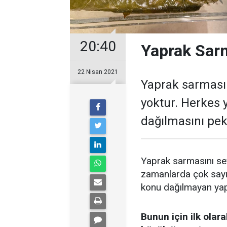
20:40
Yaprak Sarm
22 Nisan 2021
Yaprak sarması
yoktur. Herkes 
dağılmasını pe
Yaprak sarmasını se
zamanlarda çok say
konu dağılmayan yapr
Bunun için ilk ola