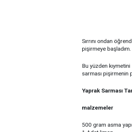
Sırrını ondan öğren
pişirmeye başladım.
Bu yüzden kıymetini b
sarması pişirmenin p
Yaprak Sarması Tari
malzemeler
500 gram asma yap