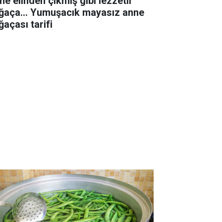
ne elinden çıkmış gibi lezzetli
ğaça... Yumuşacık mayasız anne
ğaçası tarifi