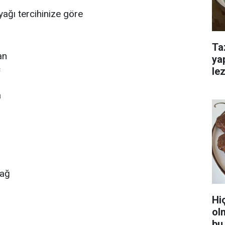
yağı tercihinize göre
Ta
an
ya
ç
lez
a
yağ
Hi
ol
bu 