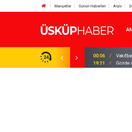
Manşetler
Günün Haberleri
Arşiv
S
AN
Rakamlar duyuruldu
24
19:21
Gözde o