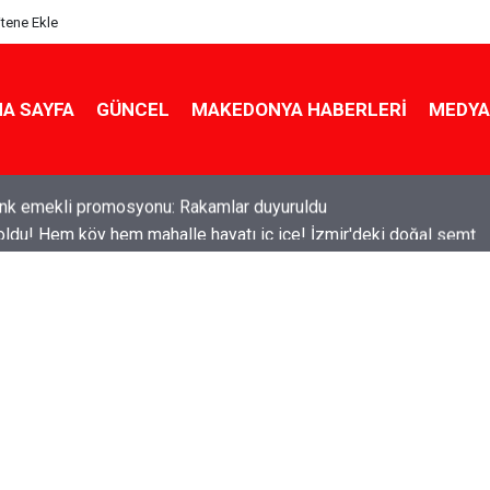
itene Ekle
A SAYFA
GÜNCEL
MAKEDONYA HABERLERI
MEDYA
ldu! Hem köy hem mahalle hayatı iç içe! İzmir'deki doğal semt