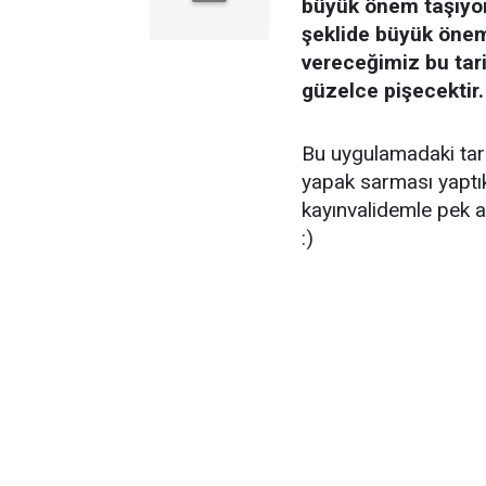
büyük önem taşıyor.
şeklide büyük önem
vereceğimiz bu tar
güzelce pişecektir.
Bu uygulamadaki tar
yapak sarması yaptık
kayınvalidemle pek 
:)