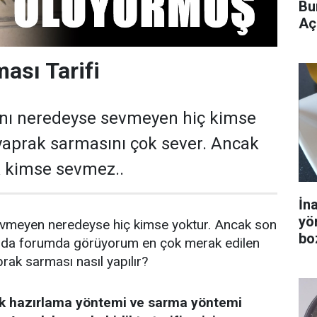
Bu
Aç
ası Tarifi
nı neredeyse sevmeyen hiç kimse
yaprak sarmasını çok sever. Ancak
k kimse sevmez..
İn
yö
vmeyen neredeyse hiç kimse yoktur. Ancak son
bo
ıda forumda görüyorum en çok merak edilen
ak sarması nasıl yapılır?
rak hazırlama yöntemi ve sarma yöntemi