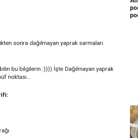
An
po
po
dikten sonra dağılmayan yaprak sarmaları
ilin bu bilgilerin :)))) İşte Dağılmayan yaprak
üf noktası...
fi:
rağı