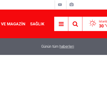
İstanb
 VE MAGAZIN
SAĞLIK
30 
Tencereden lokum gibi çıkacak: Sokak satıcılar
19:17
Günün tüm
haberleri
yapmanın sırrı