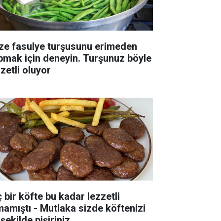
ze fasulye turşusunu erimeden
pmak için deneyin. Turşunuz böyle
zetli oluyor
ç bir köfte bu kadar lezzetli
mamıştı - Mutlaka sizde köftenizi
şekilde pişiriniz