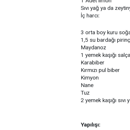
1 Adet limon
Sıvı yağ ya da zeytin
İç harcı:
3 orta boy kuru soğ
1,5 su bardağı pirin
Maydanoz
1 yemek kaşığı salç
Karabiber
Kırmızı pul biber
Kimyon
Nane
Tuz
2 yemek kaşığı sıvı 
Yapılışı: