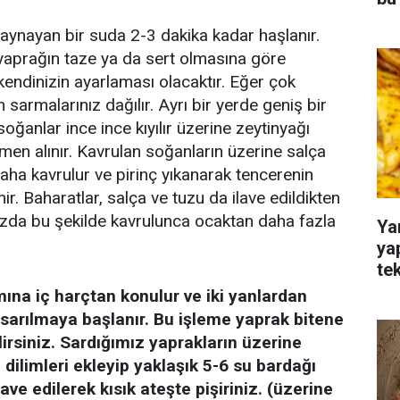
 kaynayan bir suda 2-3 dakika kadar haşlanır.
yaprağın taze ya da sert olmasına göre
endinizin ayarlaması olacaktır. Eğer çok
n sarmalarınız dağılır. Ayrı bir yerde geniş bir
soğanlar ince ince kıyılır üzerine zeytinyağı
en alınır. Kavrulan soğanların üzerine salça
daha kavrulur ve pirinç yıkanarak tencerenin
nir. Baharatlar, salça ve tuzu da ilave edildikten
irazda bu şekilde kavrulunca ocaktan daha fazla
Ya
ya
te
ına iç harçtan konulur ve iki yanlardan
 sarılmaya başlanır. Bu işleme yaprak bitene
rsiniz. Sardığımız yaprakların üzerine
 dilimleri ekleyip yaklaşık 5-6 su bardağı
ave edilerek kısık ateşte pişiriniz. (üzerine