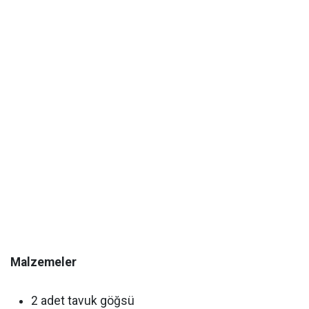
Malzemeler
2 adet tavuk göğsü