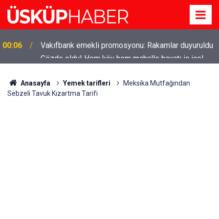
Gözde oldu! Hem köy hem mahalle hayatı iç içe!
19:21
İzmir'deki doğal semt
Anasayfa
Yemek tarifleri
Meksika Mutfağından
Sebzeli Tavuk Kızartma Tarifi