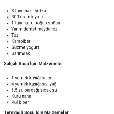
3 tane hazır yufka
300 gram kıyma
1 tane kuru soğan soğan
Yarım demet maydanoz
Tuz
Karabiber
Süzme yoğurt
Sarımsak
Salçalı Sosu İçin Malzemeler
1 yemek kaşığı salça
4 yemek kaşığı sıvı yağ
1,5 su bardağı sıcak su
Kuru nane
Pul biber
Tereyağlı Sosu İçin Malzemeler