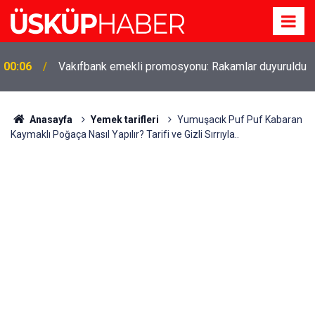
Gözde oldu! Hem köy hem mahalle hayatı iç içe!
19:21
İzmir'deki doğal semt
Anasayfa
Yemek tarifleri
Yumuşacık Puf Puf Kabaran
Kaymaklı Poğaça Nasıl Yapılır? Tarifi ve Gizli Sırrıyla..