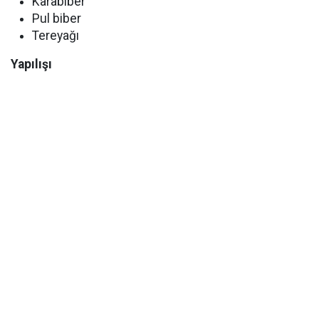
Karabiber
Pul biber
Tereyağı
Yapılışı