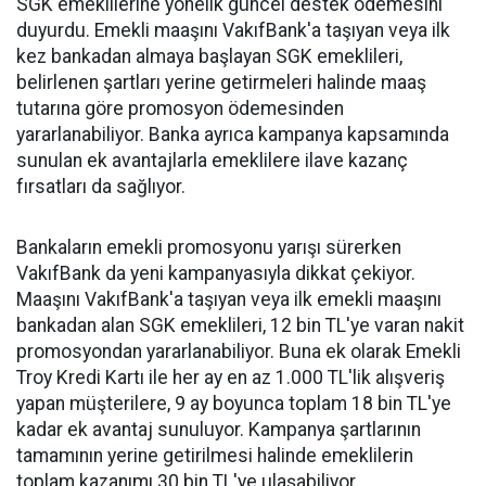
SGK emeklilerine yönelik güncel destek ödemesini
duyurdu. Emekli maaşını VakıfBank'a taşıyan veya ilk
kez bankadan almaya başlayan SGK emeklileri,
belirlenen şartları yerine getirmeleri halinde maaş
tutarına göre promosyon ödemesinden
yararlanabiliyor. Banka ayrıca kampanya kapsamında
sunulan ek avantajlarla emeklilere ilave kazanç
fırsatları da sağlıyor.
Bankaların emekli promosyonu yarışı sürerken
VakıfBank da yeni kampanyasıyla dikkat çekiyor.
Maaşını VakıfBank'a taşıyan veya ilk emekli maaşını
bankadan alan SGK emeklileri, 12 bin TL'ye varan nakit
promosyondan yararlanabiliyor. Buna ek olarak Emekli
Troy Kredi Kartı ile her ay en az 1.000 TL'lik alışveriş
yapan müşterilere, 9 ay boyunca toplam 18 bin TL'ye
kadar ek avantaj sunuluyor. Kampanya şartlarının
tamamının yerine getirilmesi halinde emeklilerin
toplam kazanımı 30 bin TL'ye ulaşabiliyor.