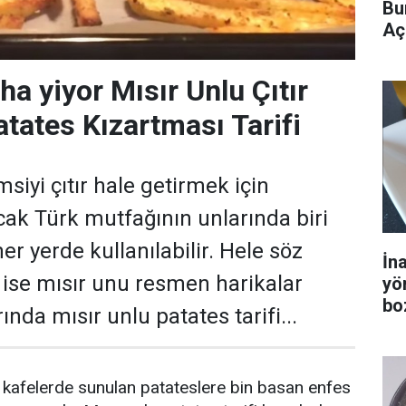
Bu
Aç
ha yiyor Mısır Unlu Çıtır
atates Kızartması Tarifi
iyi çıtır hale getirmek için
cak Türk mutfağının unlarında biri
er yerde kullanılabilir. Hele söz
İn
ise mısır unu resmen harikalar
yö
bo
ırında mısır unlu patates tarifi...
 kafelerde sunulan patateslere bin basan enfes