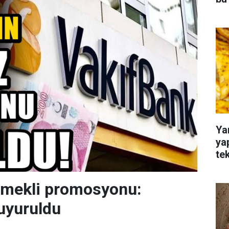
Ya
ya
te
emekli promosyonu:
uyuruldu