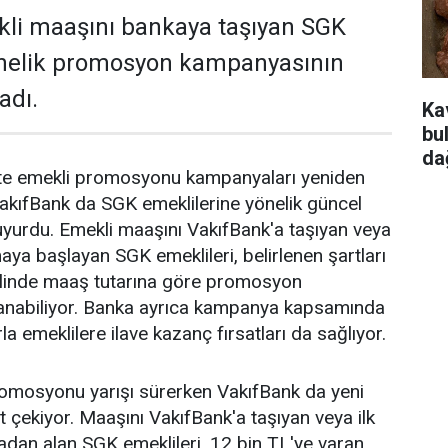
kli maaşını bankaya taşıyan SGK
önelik promosyon kampanyasının
adı.
Ka
bu
da
ikte emekli promosyonu kampanyaları yeniden
akıfBank da SGK emeklilerine yönelik güncel
yurdu. Emekli maaşını VakıfBank'a taşıyan veya
aya başlayan SGK emeklileri, belirlenen şartları
halinde maaş tutarına göre promosyon
anabiliyor. Banka ayrıca kampanya kapsamında
la emeklilere ilave kazanç fırsatları da sağlıyor.
romosyonu yarışı sürerken VakıfBank da yeni
 çekiyor. Maaşını VakıfBank'a taşıyan veya ilk
dan alan SGK emeklileri, 12 bin TL'ye varan