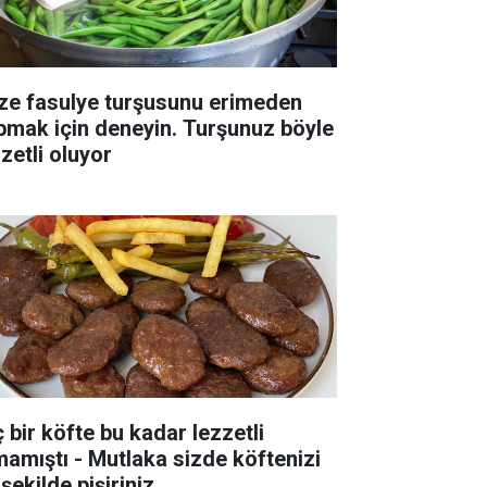
ze fasulye turşusunu erimeden
pmak için deneyin. Turşunuz böyle
zetli oluyor
ç bir köfte bu kadar lezzetli
mamıştı - Mutlaka sizde köftenizi
şekilde pişiriniz