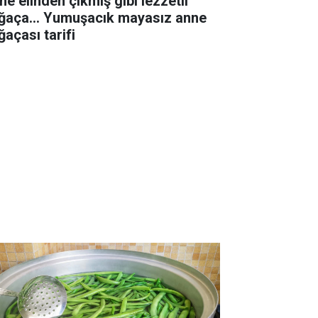
ne elinden çıkmış gibi lezzetli
ğaça... Yumuşacık mayasız anne
ğaçası tarifi