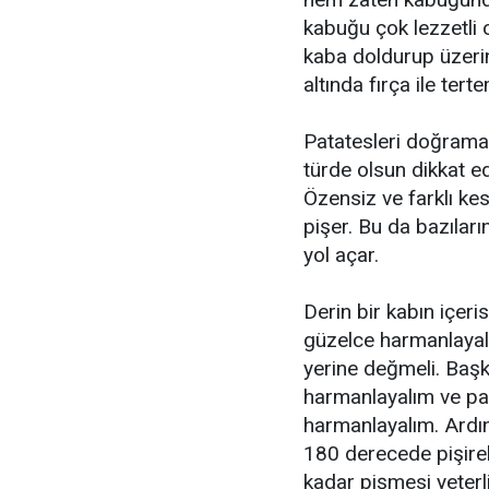
kabuğu çok lezzetli o
kaba doldurup üzerin
altında fırça ile tert
Patatesleri doğrama 
türde olsun dikkat ed
Özensiz ve farklı kes
pişer. Bu da bazılar
yol açar.
Derin bir kabın içeri
güzelce harmanlayal
yerine değmeli. Başk
harmanlayalım ve pat
harmanlayalım. Ardınd
180 derecede pişirel
kadar pişmesi yeterli