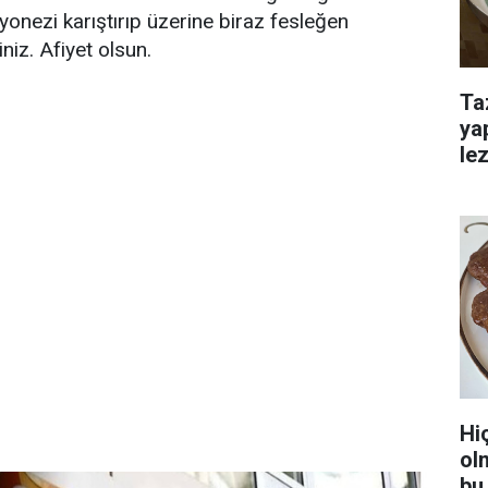
onezi karıştırıp üzerine biraz fesleğen
iniz. Afiyet olsun.
Ta
ya
lez
Hi
ol
bu 