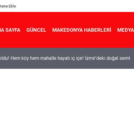
itene Ekle
A SAYFA
GÜNCEL
MAKEDONYA HABERLERI
MEDYA
ldu! Hem köy hem mahalle hayatı iç içe! İzmir'deki doğal semt