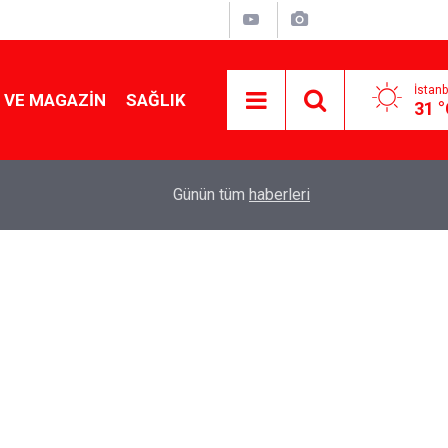
İstanb
 VE MAGAZIN
SAĞLIK
31 
Tencereden lokum gibi çıkacak: Sokak satıcılar
19:17
Günün tüm
haberleri
yapmanın sırrı