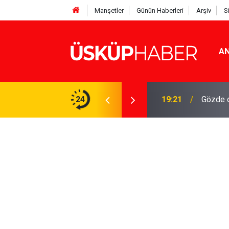
Manşetler
Günün Haberleri
Arşiv
S
AN
Rakamlar duyuruldu
24
19:21
Gözde o