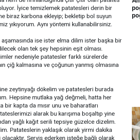
An
po
luyor. İyice temizlemek patatesleri derin bir
po
e biraz karbona ekleyip; bekletip bol suyun
emiz yıkıyorum. Aynı yöntemi kullanabilirsiniz.
aşamasında ise ister elma dilim ister başka bir
ilecek olan tek şey hepsinin eşit olması.
imler nedeniyle patatesler farklı sürelerde
ının çiğ kalmasına ve çoğunun yanmış olmasına
sine zeytinyağı dökelim ve patatesleri burada
ım. Hepsine mutlaka yağ değmeli, hatta her
a bir kapta da mısır unu ve baharatları
ateslerimizi alarak bu karışıma boşaltıp yine
an yağlı kağıt serili tepsiye güzelce dizelim.
im. Patateslerin yaklaşık olarak yirmi dakika
 olacaktır. Servis ederken isteğe bağlı olarak