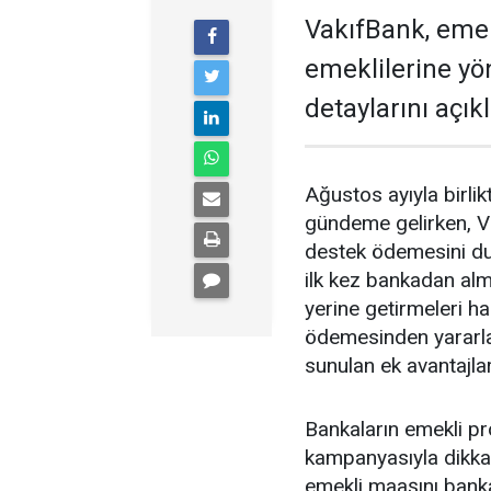
VakıfBank, eme
emeklilerine y
detaylarını açıkl
Ağustos ayıyla birl
gündeme gelirken, V
destek ödemesini du
ilk kez bankadan alm
yerine getirmeleri 
ödemesinden yararl
sunulan ek avantajlar
Bankaların emekli p
kampanyasıyla dikkat
emekli maaşını banka