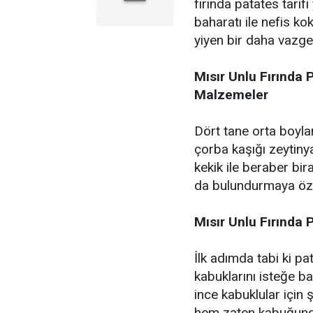
fırında patates tarif
baharatı ile nefis ko
yiyen bir daha vazgeç
Mısır Unlu Fırında 
Malzemeler
Dört tane orta boyla
çorba kaşığı zeytinya
kekik ile beraber bir
da bulundurmaya öz
Mısır Unlu Fırında P
İlk adımda tabi ki pa
kabuklarını isteğe b
ince kabuklular için
hem zaten kabuğunda 