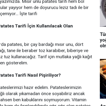
i yazımızda. Mısır unlu patates tarifi hem bol
kular yayıyor hem de doyurucu leziz tadı ile bir
emiyor... İşte tarifi
Patates Tarifi İçin Kullanılacak Olan
Tüm
yo
rda patates, bir çay bardağı mısır unu, dört
ol
ğı, tane ile beraber toz karabiber, biberiye ve
az tuz kullanacağız. Tarif için mutlaka yağlı kağıt
en gösterelim.
atates Tarifi Nasıl Pişiriliyor?
tateslerimizi hazır edelim. Patateslerimizin
ağlı olarak yıkamadan önce soyabiliriz ancak
 şahsen ben kabuklarını soymuyorum. Vitamin
hem de fırınlandığında çıtır çıtır olan patates