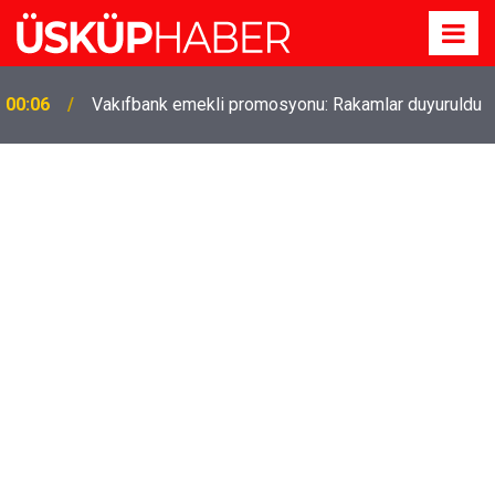
Gözde oldu! Hem köy hem mahalle hayatı iç içe!
19:21
İzmir'deki doğal semt