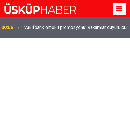
Gözde oldu! Hem köy hem mahalle hayatı iç içe!
19:21
İzmir'deki doğal semt