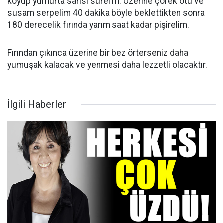
koyup yumurta sarısı sürelim. Üzerine çörek otu ve
susam serpelim 40 dakika böyle beklettikten sonra
180 derecelik fırında yarım saat kadar pişirelim.
Fırından çıkınca üzerine bir bez örterseniz daha
yumuşak kalacak ve yenmesi daha lezzetli olacaktır.
İlgili Haberler