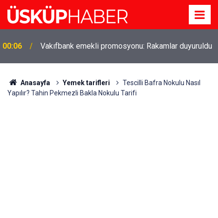
Gözde oldu! Hem köy hem mahalle hayatı iç içe!
19:21
İzmir'deki doğal semt
Anasayfa
Yemek tarifleri
Tescilli Bafra Nokulu Nasıl
Yapılır? Tahin Pekmezli Bakla Nokulu Tarifi