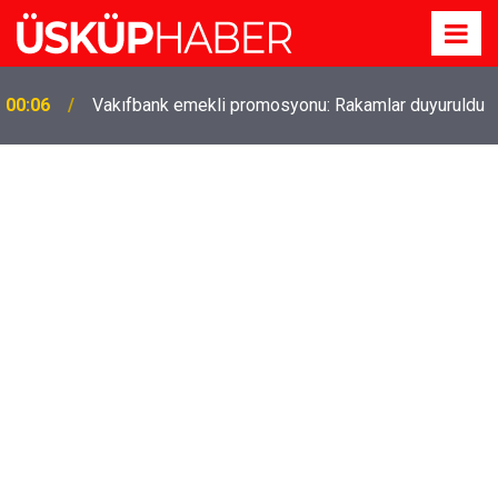
00:06
Vakıfbank emekli promosyonu: Rakamlar duyuruldu
Gözde oldu! Hem köy hem mahalle hayatı iç içe!
19:21
İzmir'deki doğal semt