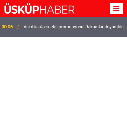
Gözde oldu! Hem köy hem mahalle hayatı iç içe!
19:21
İzmir'deki doğal semt