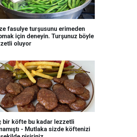
ze fasulye turşusunu erimeden
pmak için deneyin. Turşunuz böyle
zetli oluyor
ç bir köfte bu kadar lezzetli
mamıştı - Mutlaka sizde köftenizi
şekilde pişiriniz