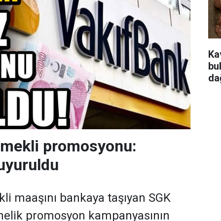
Ka
bu
da
emekli promosyonu:
uyuruldu
kli maaşını bankaya taşıyan SGK
önelik promosyon kampanyasının