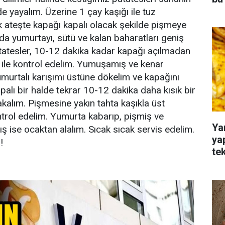
e yayalım. Üzerine 1 çay kaşığı ile tuz
ık ateşte kapağı kapalı olacak şekilde pişmeye
 da yumurtayı, sütü ve kalan baharatları geniş
tatesler, 10-12 dakika kadar kapağı açılmadan
l ile kontrol edelim. Yumuşamış ve kenar
umurtalı karışımı üstüne dökelim ve kapağını
palı bir halde tekrar 10-12 dakika daha kısık bir
kalım. Pişmesine yakın tahta kaşıkla üst
ntrol edelim. Yumurta kabarıp, pişmiş ve
Ya
 ise ocaktan alalım. Sıcak sıcak servis edelim.
ya
!
te