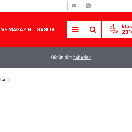
İstanb
 VE MAGAZIN
SAĞLIK
23 
Tencereden lokum gibi çıkacak: Sokak satıcılar
19:17
Günün tüm
haberleri
yapmanın sırrı
arifi