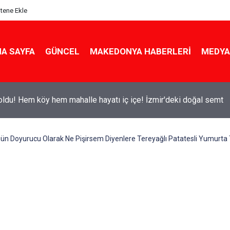
itene Ekle
A SAYFA
GÜNCEL
MAKEDONYA HABERLERI
MEDYA
ldu! Hem köy hem mahalle hayatı iç içe! İzmir'deki doğal semt
n Doyurucu Olarak Ne Pişirsem Diyenlere Tereyağlı Patatesli Yumurta T