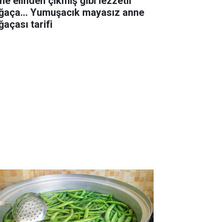
ne elinden çıkmış gibi lezzetli
ğaça... Yumuşacık mayasız anne
ğaçası tarifi