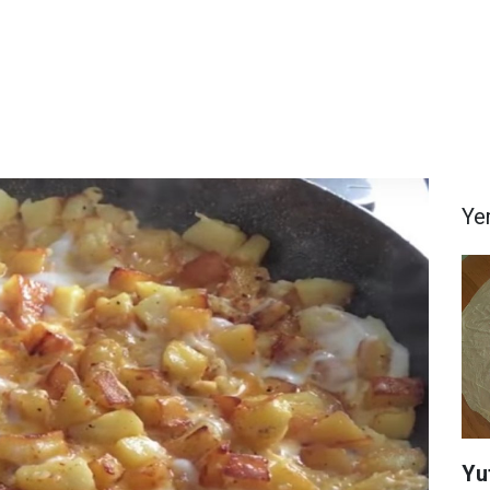
Yem
Yu