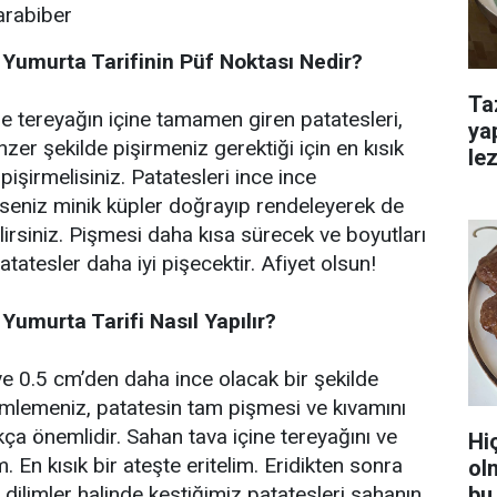
karabiber
 Yumurta Tarifinin Püf Noktası Nedir?
Ta
de tereyağın içine tamamen giren patatesleri,
ya
er şekilde pişirmeniz gerektiği için en kısık
lez
pişirmelisiniz. Patatesleri ince ince
rseniz minik küpler doğrayıp rendeleyerek de
bilirsiniz. Pişmesi daha kısa sürecek ve boyutları
atesler daha iyi pişecektir. Afiyet olsun!
 Yumurta Tarifi Nasıl Yapılır?
ve 0.5 cm’den daha ince olacak bir şekilde
ilimlemeniz, patatesin tam pişmesi ve kıvamını
kça önemlidir. Sahan tava içine tereyağını ve
Hi
. En kısık bir ateşte eritelim. Eridikten sonra
ol
bu 
 dilimler halinde kestiğimiz patatesleri sahanın