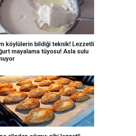
 köylülerin bildiği teknik! Lezzetli
ğurt mayalama tüyosu! Asla sulu
muyor