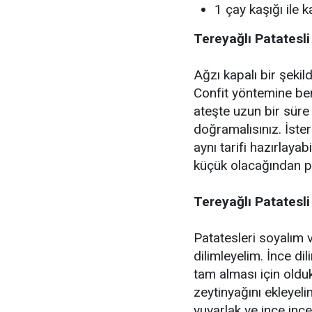
1 çay kaşığı ile 
Tereyağlı Patatesli
Ağzı kapalı bir şekil
Confit yöntemine benz
ateşte uzun bir süre 
doğramalısınız. İste
aynı tarifi hazırlaya
küçük olacağından pat
Tereyağlı Patatesli
Patatesleri soyalım 
dilimleyelim. İnce d
tam alması için oldu
zeytinyağını ekleyelim
yuvarlak ve ince ince