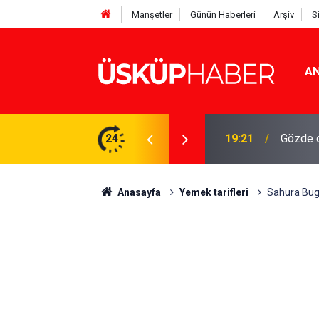
Manşetler
Günün Haberleri
Arşiv
S
AN
Rakamlar duyuruldu
24
19:21
Gözde o
Anasayfa
Yemek tarifleri
Sahura Bugü