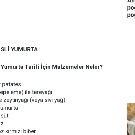
An
po
po
ESLİ YUMURTA
i Yumurta Tarifi İçin Malzemeler Neler?
 patates
tepeleme) ile tereyağı
e zeytinyağı (veya sıvı yağ)
yumurta
 süt
uz
oz kırmızı biber