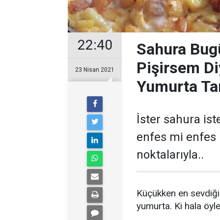
22:40
Sahura Bug
Pişirsem Di
23 Nisan 2021
Yumurta Tar
İster sahura is
enfes mi enfes l
noktalarıyla..
Küçükken en sevdiğim 
yumurta. Ki hala öyle