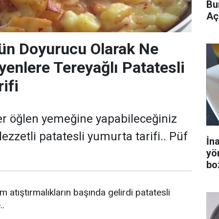
Bu
Aç
ün Doyurucu Olarak Ne
yenlere Tereyağlı Patatesli
ifi
ter öğlen yemeğine yapabileceğiniz
ezzetli patatesli yumurta tarifi.. Püf
İn
yö
bo
atıştırmalıkların başında gelirdi patatesli
..