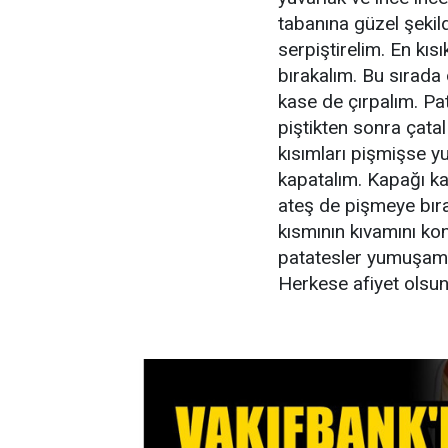
tabanına güzel şekild
serpiştirelim. En kıs
bırakalım. Bu sırada
kase de çırpalım. Pa
piştikten sonra çata
kısımları pişmişse y
kapatalım. Kapağı ka
ateş de pişmeye bıra
kısmının kıvamını ko
patatesler yumuşamış
Herkese afiyet olsun