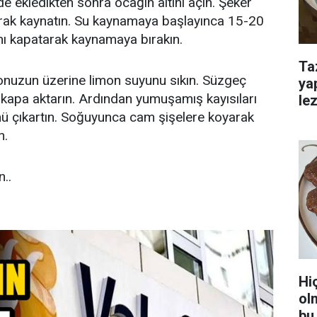
e ekledikten sonra ocağın altını açın. Şeker
arak kaynatın. Su kaynamaya başlayınca 15-20
nı kapatarak kaynamaya bırakın.
Ta
nuzun üzerine limon suyunu sıkın. Süzgeç
ya
 kapa aktarın. Ardından yumuşamış kayısıları
lez
ü çıkartın. Soğuyunca cam şişelere koyarak
n.
..
Hi
ol
bu 