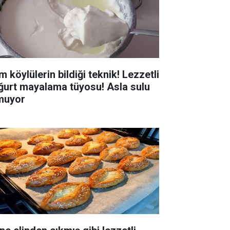
 köylülerin bildiği teknik! Lezzetli
ğurt mayalama tüyosu! Asla sulu
muyor