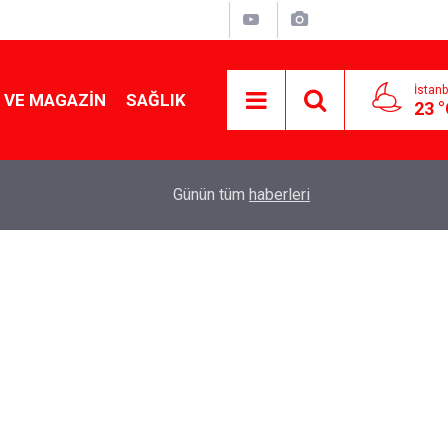
İstanb
 VE MAGAZIN
SAĞLIK
23 
Tencereden lokum gibi çıkacak: Sokak satıcılar
19:17
Günün tüm
haberleri
yapmanın sırrı