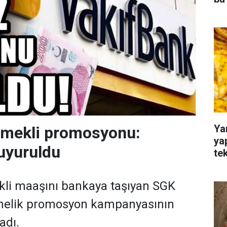
Ya
emekli promosyonu:
ya
uyuruldu
te
kli maaşını bankaya taşıyan SGK
önelik promosyon kampanyasının
adı.