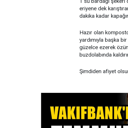
1 su bardağı şekeri d
eriyene dek karıştır
dakika kadar kapağı
Hazır olan komposto
yardımıyla başka bir
güzelce ezerek özün
buzdolabında kaldırı
Şimdiden afiyet olsun