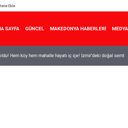
itene Ekle
A SAYFA
GÜNCEL
MAKEDONYA HABERLERI
MEDYA
ldu! Hem köy hem mahalle hayatı iç içe! İzmir'deki doğal semt