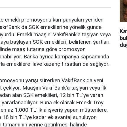
ikte emekli promosyonu kampanyaları yeniden
akıfBank da SGK emeklilerine yönelik güncel
Ka
yurdu. Emekli maaşını VakıfBank'a taşıyan veya
bu
aya başlayan SGK emeklileri, belirlenen şartları
da
halinde maaş tutarına göre promosyon
anabiliyor. Banka ayrıca kampanya kapsamında
la emeklilere ilave kazanç fırsatları da sağlıyor.
romosyonu yarışı sürerken VakıfBank da yeni
 çekiyor. Maaşını VakıfBank'a taşıyan veya ilk
dan alan SGK emeklileri, 12 bin TL'ye varan
ararlanabiliyor. Buna ek olarak Emekli Troy
y en az 1.000 TL'lik alışveriş yapan müşterilere,
 18 bin TL'ye kadar ek avantaj sunuluyor.
 tamamının yerine getirilmesi halinde