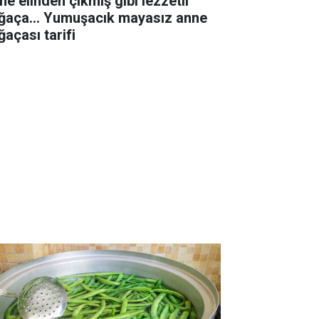
ne elinden çıkmış gibi lezzetli
ğaça... Yumuşacık mayasız anne
ğaçası tarifi