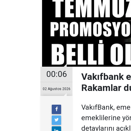
00:06
Vakıfbank 
Rakamlar d
02 Ağustos 2026
VakıfBank, eme
emeklilerine y
detaylarını açıkl