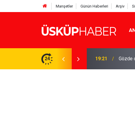
Manşetler
Günün Haberleri
Arşiv
S
AN
Rakamlar duyuruldu
24
19:21
Gözde o