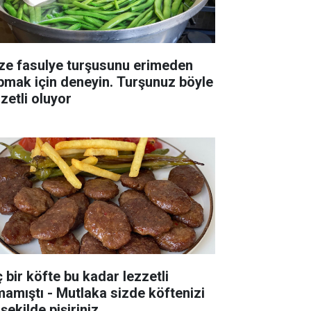
ze fasulye turşusunu erimeden
pmak için deneyin. Turşunuz böyle
zetli oluyor
ç bir köfte bu kadar lezzetli
mamıştı - Mutlaka sizde köftenizi
şekilde pişiriniz