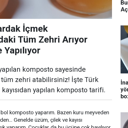
Bu
Aç
ardak İçmek
daki Tüm Zehri Arıyor
 Yapılıyor
 yapılan komposto sayesinde
tüm zehri atabilirsiniz! İşte Türk
İn
yö
 kayısıdan yapılan komposto tarifi.
bo
 bol komposto yaparım. Bazen kuru meyveden
n... Genelde üzüm, çilek ve kayısı
k yaparım. Çocuklar da bu üçüne çok bayılıyor.