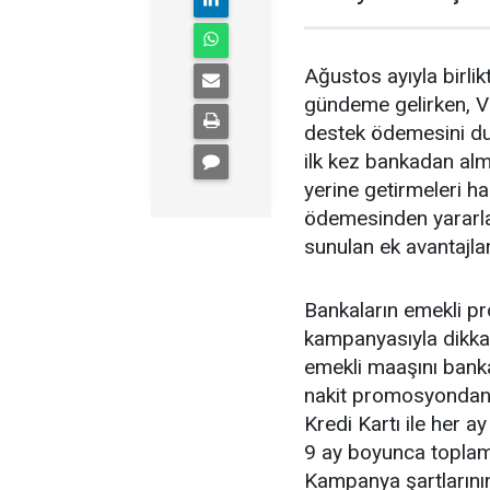
Ağustos ayıyla birl
gündeme gelirken, V
destek ödemesini du
ilk kez bankadan alm
yerine getirmeleri 
ödemesinden yararl
sunulan ek avantajlar
Bankaların emekli p
kampanyasıyla dikkat
emekli maaşını banka
nakit promosyondan y
Kredi Kartı ile her a
9 ay boyunca toplam
Kampanya şartlarının