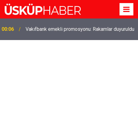
Gözde oldu! Hem köy hem mahalle hayatı iç içe!
19:21
İzmir'deki doğal semt