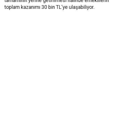
tamamının yerine getirilmesi halinde emeklilerin
toplam kazanımı 30 bin TL'ye ulaşabiliyor.